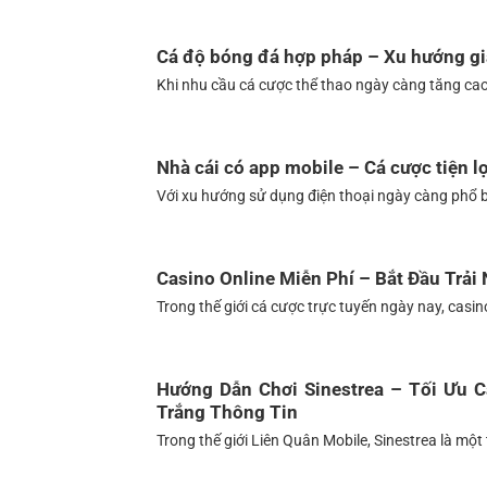
Cá độ bóng đá hợp pháp – Xu hướng giả
Khi nhu cầu cá cược thể thao ngày càng tăng cao,
Nhà cái có app mobile – Cá cược tiện lợ
Với xu hướng sử dụng điện thoại ngày càng phổ bi
Casino Online Miễn Phí – Bắt Đầu Trả
Trong thế giới cá cược trực tuyến ngày nay, casino
Hướng Dẫn Chơi Sinestrea – Tối Ưu 
Trắng Thông Tin
Trong thế giới Liên Quân Mobile, Sinestrea là một