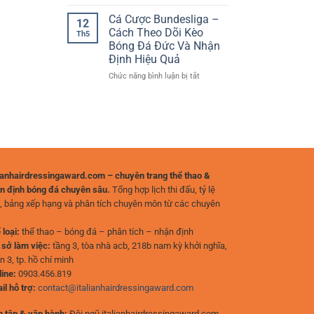
người
Trận
Chiến
chơi
Đấu
Thuật
Cá Cược Bundesliga –
12
yêu
Và
Cược
Cách Theo Dõi Kèo
Th5
thích
Chọn
Bóng
Bóng Đá Đức Và Nhận
phân
Cửa
Đá
Định Hiệu Quả
tích
Hiệu
–
Quả
Cách
ở
Chức năng bình luận bị tắt
Xây
Cá
Dựng
Cược
Phương
Bundesliga
Pháp
–
Chơi
Cách
Hiệu
Theo
Quả
Dõi
Và
Kèo
lianhairdressingaward.com – chuyên trang thể thao &
An
Bóng
n định bóng đá chuyên sâu.
Tổng hợp lịch thi đấu, tỷ lệ
Toàn
Đá
, bảng xếp hạng và phân tích chuyên môn từ các chuyên
Đức
.
Và
Nhận
 loại:
thể thao – bóng đá – phân tích – nhận định
Định
 sở làm việc:
tầng 3, tòa nhà acb, 218b nam kỳ khởi nghĩa,
Hiệu
n 3, tp. hồ chí minh
Quả
line:
0903.456.819
il hỗ trợ:
contact@italianhairdressingaward.com
n tập & vận hành:
Đội ngũ italianhairdressingaward.com