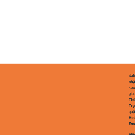
ita
nhậ
kèo
gia
Thể
Trụ
quậ
Hot
Ema
Biê