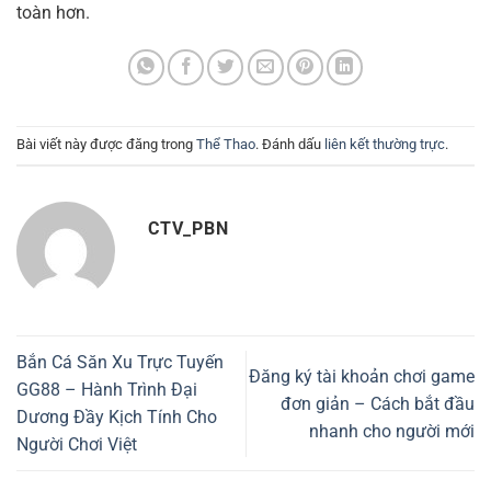
toàn hơn.
Bài viết này được đăng trong
Thể Thao
. Đánh dấu
liên kết thường trực
.
CTV_PBN
Bắn Cá Săn Xu Trực Tuyến
Đăng ký tài khoản chơi game
GG88 – Hành Trình Đại
đơn giản – Cách bắt đầu
Dương Đầy Kịch Tính Cho
nhanh cho người mới
Người Chơi Việt