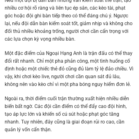
Nếu một đội bị dẫn bàn nhưng vẫn kiểm soát thế trận, tạo
nhiều cơ hội rõ ràng và liên tục ép sân, các kèo tài, phạt
góc hoặc đội ghi bàn tiếp theo có thể đáng chú ý. Ngược
lại, nếu đội dẫn bàn kiểm soát tốt, giảm nhịp và không cho
đối thủ nhiều khoảng trống, người chơi cần cẩn trọng với
các lựa chọn kỳ vọng nhiều bàn.
Một đặc điểm của Ngoại Hạng Anh là trận đấu có thể thay
đổi rất nhanh. Chỉ một pha phản công, một tình huống cố
định hoặc một chiếc thẻ đỏ cũng đủ làm tỷ lệ đảo chiều. Vì
vậy, khi chơi kèo live, người chơi cần quan sát đủ lâu,
không nên vào kèo chỉ vì một pha bóng nguy hiểm đơn lẻ.
Ngoài ra, thời điểm cuối trận thường xuất hiện nhiều diễn
biến bất ngờ. Các đội cần điểm có thể đẩy cao đội hình,
tạo áp lực lớn và khiến số cú sút hoặc phạt góc tăng
nhanh. Tuy nhiên, đây cũng là giai đoạn rủi ro cao, cần
quản lý vốn cẩn thận.