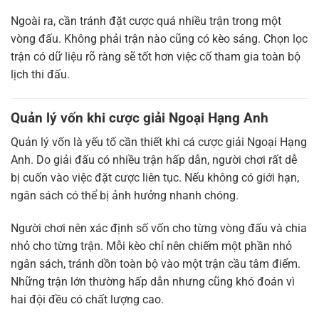
Ngoài ra, cần tránh đặt cược quá nhiều trận trong một
vòng đấu. Không phải trận nào cũng có kèo sáng. Chọn lọc
trận có dữ liệu rõ ràng sẽ tốt hơn việc cố tham gia toàn bộ
lịch thi đấu.
Quản lý vốn khi cược giải Ngoại Hạng Anh
Quản lý vốn là yếu tố cần thiết khi cá cược giải Ngoại Hạng
Anh. Do giải đấu có nhiều trận hấp dẫn, người chơi rất dễ
bị cuốn vào việc đặt cược liên tục. Nếu không có giới hạn,
ngân sách có thể bị ảnh hưởng nhanh chóng.
Người chơi nên xác định số vốn cho từng vòng đấu và chia
nhỏ cho từng trận. Mỗi kèo chỉ nên chiếm một phần nhỏ
ngân sách, tránh dồn toàn bộ vào một trận cầu tâm điểm.
Những trận lớn thường hấp dẫn nhưng cũng khó đoán vì
hai đội đều có chất lượng cao.