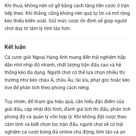
Khi thua, không nên cố gỡ bằng cách tăng tiền cược ở trận
tiếp theo. Khi thắng, cũng không nên quá tự tin và mở rộng
kèo thiếu kiểm soát. Giữ mức cược ổn định sẽ giúp người
chơi duy trì tâm lý tỉnh táo hơn.
Kết luận
Cá cược giải Ngoại Hạng Anh mang đến trải nghiệm hấp
dẫn nhờ nhịp độ nhanh, chất lượng trận đấu cao và hệ
thống kèo đa dạng. Người chơi có thể lựa chọn nhiều thị
trường như kèo châu Á, châu Âu, tài xỉu, phạt góc hoặc kèo
live để phân tích theo phong cách riêng.
Tuy nhiên, để tham gia hiệu quả, cần hiểu đặc điểm của
giải đấu, cập nhật đội hình, đánh giá lịch thi đấu, phân tích
phong độ và quản lý vốn hợp lý. Khi không đặt cược theo
cảm tính và biết chọn lọc trận đấu, người chơi sẽ có trải
nghiệm cá cược bóng đá online chủ động, tỉnh táo và an