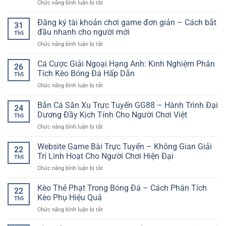
ở
Chức năng bình luận bị tắt
Cổng
Cá
Đăng ký tài khoản chơi game đơn giản – Cách bắt
31
Cược
đầu nhanh cho người mới
Th5
Thể
ở
Chức năng bình luận bị tắt
Thao
Đăng
SP8BET
ký
Cá Cược Giải Ngoại Hạng Anh: Kinh Nghiệm Phân
–
26
tài
Nơi
Tích Kèo Bóng Đá Hấp Dẫn
Th5
khoản
Theo
ở
Chức năng bình luận bị tắt
chơi
Dõi
Cá
game
Kèo
Cược
Bắn Cá Săn Xu Trực Tuyến GG88 – Hành Trình Đại
đơn
Đấu
24
Giải
giản
Dương Đầy Kịch Tính Cho Người Chơi Việt
Và
Th5
Ngoại
–
Trải
ở
Chức năng bình luận bị tắt
Hạng
Cách
Nghiệm
Bắn
Anh:
bắt
Giải
Cá
Website Game Bài Trực Tuyến – Không Gian Giải
Kinh
đầu
22
Trí
Săn
Nghiệm
Trí Linh Hoạt Cho Người Chơi Hiện Đại
nhanh
Linh
Th5
Xu
Phân
cho
Hoạt
ở
Chức năng bình luận bị tắt
Trực
Tích
người
Website
Tuyến
Kèo
mới
Game
Kèo Thẻ Phạt Trong Bóng Đá – Cách Phân Tích
GG88
Bóng
22
Bài
–
Kèo Phụ Hiệu Quả
Đá
Th5
Trực
Hành
Hấp
ở
Chức năng bình luận bị tắt
Tuyến
Trình
Dẫn
Kèo
–
Đại