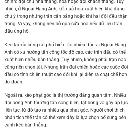
chính: đội chủ nhà thắng, hòa hoặc đội khách thắng. Tuy
nhiên, ở Ngoại Hạng Anh, kết quả hòa xuất hiện khá đáng
chú ý trong những trận cân bằng hoặc khi hai đội đều thận
trọng. Vì vậy, không nên bỏ qua cửa hòa nếu dữ liệu trận
đấu ủng hộ.
Kèo tài xỉu cũng rất phổ biến. Do nhiều đội tại Ngoại Hạng
Anh có xu hướng tấn công tốc độ cao, các trận đấu có thể
xuất hiện nhiều bàn thắng. Tuy nhiên, không phải trận nào
cũng nên chọn tài. Những trận đại chiến hoặc các cuộc đối
đầu có tính chiến thuật cao đôi khi lại diễn ra chặt chẽ hơn
dự đoán.
Ngoài ra, kèo phạt góc là thị trường đáng quan tâm. Nhiều
đội bóng Anh thường tấn công biên, tạt bóng và gây áp lực
liên tục, từ đó tạo ra nhiều quả phạt góc. Người chơi thích
phân tích thế trận có thể xem đây là lựa chọn bổ sung bên
cạnh kèo bàn thắng.