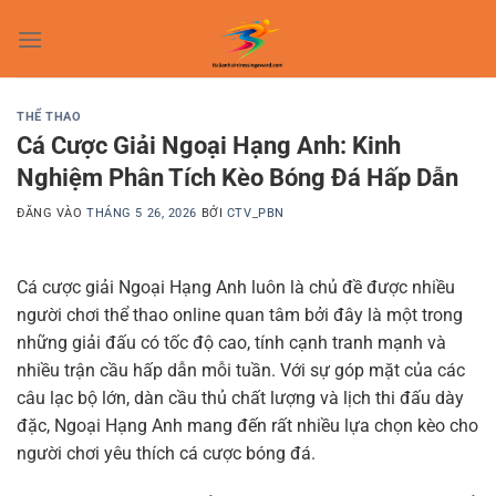
Bỏ
qua
nội
dung
THỂ THAO
Cá Cược Giải Ngoại Hạng Anh: Kinh
Nghiệm Phân Tích Kèo Bóng Đá Hấp Dẫn
ĐĂNG VÀO
THÁNG 5 26, 2026
BỞI
CTV_PBN
Cá cược giải Ngoại Hạng Anh luôn là chủ đề được nhiều
người chơi thể thao online quan tâm bởi đây là một trong
những giải đấu có tốc độ cao, tính cạnh tranh mạnh và
nhiều trận cầu hấp dẫn mỗi tuần. Với sự góp mặt của các
câu lạc bộ lớn, dàn cầu thủ chất lượng và lịch thi đấu dày
đặc, Ngoại Hạng Anh mang đến rất nhiều lựa chọn kèo cho
người chơi yêu thích cá cược bóng đá.