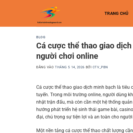
Bỏ
qua
TRANG CHỦ
nội
dung
BLOG
Cá cược thể thao giao dịch
người chơi online
ĐĂNG VÀO
THÁNG 5 14, 2026
BỞI
CTV_PBN
Cá cược thể thao giao dịch minh bạch là tiêu c
tuyến. Trong môi trường online, người dùng kh
nhật trận đấu, mà còn cần một hệ thống quản l
hướng phát triển hệ sinh thái game bài, casin
đại, chú trọng sự tiện lợi và an toàn cho người 
Một nền tảng cá cược thể thao chất lượng cần