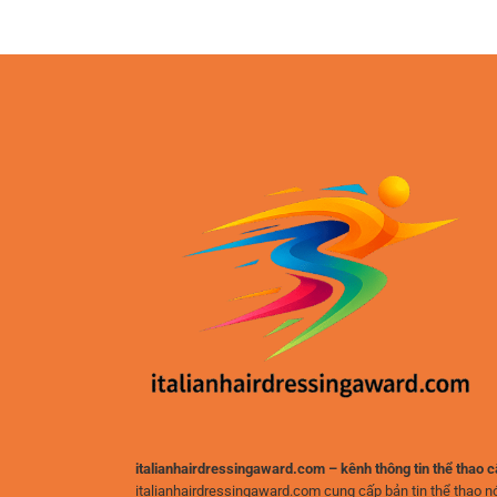
italianhairdressingaward.com – kênh thông tin thể thao c
italianhairdressingaward.com cung cấp bản tin thể thao n