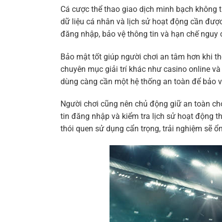
Cá cược thể thao giao dịch minh bạch không th
dữ liệu cá nhân và lịch sử hoạt động cần đượ
đăng nhập, bảo vệ thông tin và hạn chế nguy c
Bảo mật tốt giúp người chơi an tâm hơn khi t
chuyên mục giải trí khác như casino online và 
dùng càng cần một hệ thống an toàn để bảo vệ
Người chơi cũng nên chủ động giữ an toàn ch
tin đăng nhập và kiểm tra lịch sử hoạt động t
thói quen sử dụng cẩn trọng, trải nghiệm sẽ ổ