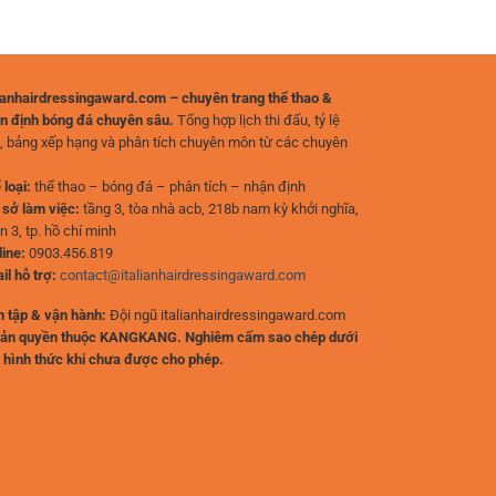
lianhairdressingaward.com – chuyên trang thể thao &
n định bóng đá chuyên sâu.
Tổng hợp lịch thi đấu, tỷ lệ
, bảng xếp hạng và phân tích chuyên môn từ các chuyên
.
 loại:
thể thao – bóng đá – phân tích – nhận định
 sở làm việc:
tầng 3, tòa nhà acb, 218b nam kỳ khởi nghĩa,
n 3, tp. hồ chí minh
line:
0903.456.819
il hỗ trợ:
contact@italianhairdressingaward.com
n tập & vận hành:
Đội ngũ italianhairdressingaward.com
ản quyền thuộc KANGKANG. Nghiêm cấm sao chép dưới
 hình thức khi chưa được cho phép.