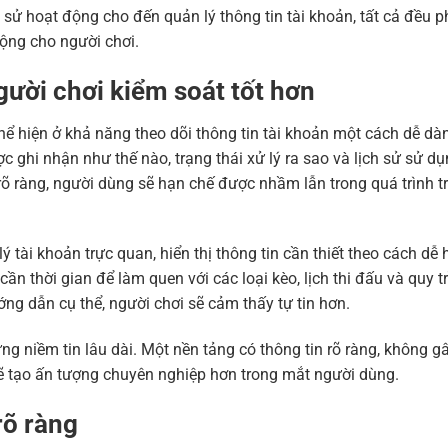
h sử hoạt động cho đến quản lý thông tin tài khoản, tất cả đều p
ộng cho người chơi.
gười chơi kiểm soát tốt hơn
hể hiện ở khả năng theo dõi thông tin tài khoản một cách dễ dà
c ghi nhận như thế nào, trạng thái xử lý ra sao và lịch sử sử d
 rõ ràng, người dùng sẽ hạn chế được nhầm lẫn trong quá trình tr
 tài khoản trực quan, hiển thị thông tin cần thiết theo cách dễ 
cần thời gian để làm quen với các loại kèo, lịch thi đấu và quy t
ng dẫn cụ thể, người chơi sẽ cảm thấy tự tin hơn.
ng niềm tin lâu dài. Một nền tảng có thông tin rõ ràng, không g
 sẽ tạo ấn tượng chuyên nghiệp hơn trong mắt người dùng.
rõ ràng