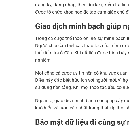
đăng ký, đăng nhập, theo dõi kèo, kiểm tra lịc
được tổ chức khoa học để tạo cảm giác chủ đ
Giao dịch minh bạch giúp n
Trong cá cược thể thao online, sự minh bạch t
Người chơi cần biết các thao tác của mình đượ
thể kiểm tra ở đâu. Khi dữ liệu được trình bày
nghiệm.
Một cổng cá cược uy tín nên có khu vực quản lý
Điều này đặc biệt hữu ích với người mới, vì họ 
sử dụng nền tảng. Khi mọi thao tác đều có hướ
Ngoài ra, giao dịch minh bạch còn giúp xây dự
khó hiểu và luôn cập nhật trạng thái kịp thời
Bảo mật dữ liệu đi cùng sự 