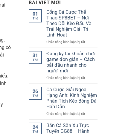
BÀI VIẾT MỚI
hải
Cổng Cá Cược Thể
01
Thao SP8BET – Nơi
Th6
Theo Dõi Kèo Đấu Và
Trải Nghiệm Giải Trí
Linh Hoạt
ng.
ở
Chức năng bình luận bị tắt
ụng có
Cổng
Cá
Đăng ký tài khoản chơi
ải
31
Cược
game đơn giản – Cách
Th5
Thể
bắt đầu nhanh cho
Thao
người mới
SP8BET
hiểu.
–
ở
Chức năng bình luận bị tắt
Nơi
rình
Đăng
Theo
ký
Cá Cược Giải Ngoại
26
Dõi
tài
Hạng Anh: Kinh Nghiệm
Th5
Kèo
khoản
Phân Tích Kèo Bóng Đá
Đấu
chơi
ây
Hấp Dẫn
Và
game
Trải
đơn
ở
Chức năng bình luận bị tắt
Nghiệm
giản
Cá
Giải
–
Cược
Bắn Cá Săn Xu Trực
24
Trí
Cách
Giải
Tuyến GG88 – Hành
Th5
Linh
bắt
Ngoại