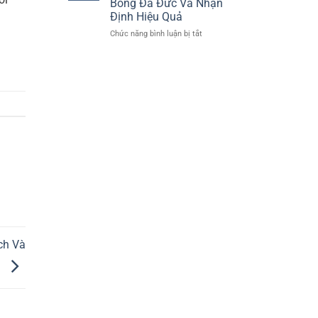
Bóng Đá Đức Và Nhận
phân
Cửa
Đá
Định Hiệu Quả
tích
Hiệu
–
Quả
Cách
ở
Chức năng bình luận bị tắt
Xây
Cá
Dựng
Cược
Phương
Bundesliga
Pháp
–
Chơi
Cách
Hiệu
Theo
Quả
Dõi
Và
Kèo
An
Bóng
Toàn
Đá
Đức
Và
Nhận
Định
Hiệu
Quả
ch Và
ả