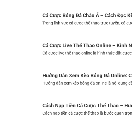
Cá Cược Bóng Đá Châu Á – Cách Đọc Kè
Trong lĩnh vực cá cược thể thao trực tuyến, cá cư
Cá Cược Live Thể Thao Online – Kinh
Cá cược live thể thao online là hình thức đặt cược
Hướng Dẫn Xem Kèo Bóng Đá Online: Cá
Hướng dẫn xem kèo bóng đá online là nội dung cần
Cách Nạp Tiền Cá Cược Thể Thao – Hư
Cách nạp tiền cá cược thể thao là bước quan trọn