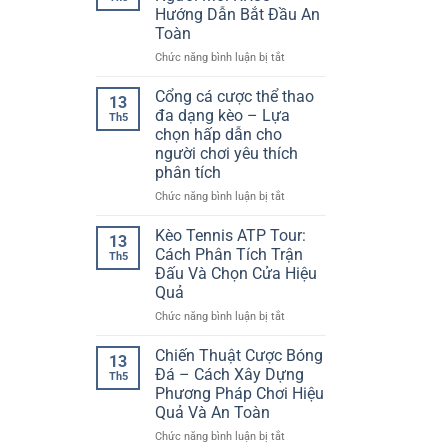
Và
thao
Hướng Dẫn Bắt Đầu An
Chọn
giao
Toàn
Kèo
dịch
Hiệu
minh
ở
Chức năng bình luận bị tắt
Quả
bạch
Cược
–
Thể
Cổng cá cược thể thao
13
Yếu
Thao
đa dạng kèo – Lựa
Th5
tố
Cho
chọn hấp dẫn cho
tạo
Người
người chơi yêu thích
niềm
Mới
phân tích
tin
RR88
cho
–
ở
Chức năng bình luận bị tắt
người
Hướng
Cổng
chơi
Dẫn
cá
Kèo Tennis ATP Tour:
13
online
Bắt
cược
Cách Phân Tích Trận
Th5
Đầu
thể
Đấu Và Chọn Cửa Hiệu
An
thao
Quả
Toàn
đa
dạng
ở
Chức năng bình luận bị tắt
kèo
Kèo
–
Tennis
Chiến Thuật Cược Bóng
13
Lựa
ATP
Đá – Cách Xây Dựng
Th5
chọn
Tour:
Phương Pháp Chơi Hiệu
hấp
Cách
Quả Và An Toàn
dẫn
Phân
cho
Tích
ở
Chức năng bình luận bị tắt