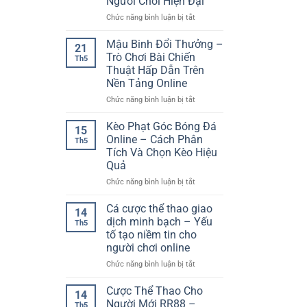
Người Chơi Hiện Đại
Việt
Đá
Hoạt
–
Cho
ở
Chức năng bình luận bị tắt
Cách
Người
Nền
Phân
Chơi
Tảng
Mậu Binh Đổi Thưởng –
21
Tích
Hiện
Cá
Trò Chơi Bài Chiến
Th5
Kèo
Đại
Cược
Thuật Hấp Dẫn Trên
Phụ
Trực
Nền Tảng Online
Hiệu
Tuyến
Quả
An
ở
Chức năng bình luận bị tắt
Toàn
Mậu
–
Binh
Kèo Phạt Góc Bóng Đá
15
Tiêu
Đổi
Online – Cách Phân
Th5
Chí
Thưởng
Tích Và Chọn Kèo Hiệu
Quan
–
Quả
Trọng
Trò
Cho
Chơi
ở
Chức năng bình luận bị tắt
Người
Bài
Kèo
Chơi
Chiến
Phạt
Cá cược thể thao giao
14
Hiện
Thuật
Góc
dịch minh bạch – Yếu
Th5
Đại
Hấp
Bóng
tố tạo niềm tin cho
Dẫn
Đá
người chơi online
Trên
Online
Nền
–
ở
Chức năng bình luận bị tắt
Tảng
Cách
Cá
Online
Phân
cược
Cược Thể Thao Cho
14
Tích
thể
Người Mới RR88 –
Th5