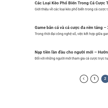
Các Loại Kèo Phổ Biến Trong Cá Cược 
Giới thiệu về các loại kèo phổ biến trong cá cược t
Game bắn cá và cá cược đa nền tảng – X
Trong thời đại công nghệ số, việc kết hợp giữa ga
Nạp tiền lần đầu cho người mới – Hướng
Đối với những người mới tham gia cá cược trực tuyế
1
2