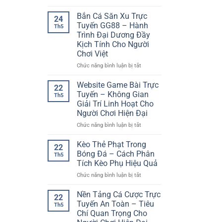
Nghiệm
giản
Cá
Giải
–
Cược
Bắn Cá Săn Xu Trực
24
Trí
Cách
Giải
Tuyến GG88 – Hành
Th5
Linh
bắt
Ngoại
Trình Đại Dương Đầy
Hoạt
đầu
Hạng
Kịch Tính Cho Người
nhanh
Anh:
Chơi Việt
cho
Kinh
người
Nghiệm
ở
Chức năng bình luận bị tắt
mới
Phân
Bắn
Tích
Cá
Website Game Bài Trực
22
Kèo
Săn
Tuyến – Không Gian
Th5
Bóng
Xu
Giải Trí Linh Hoạt Cho
Đá
Trực
Người Chơi Hiện Đại
Hấp
Tuyến
Dẫn
GG88
ở
Chức năng bình luận bị tắt
–
Website
Hành
Game
Kèo Thẻ Phạt Trong
22
Trình
Bài
Bóng Đá – Cách Phân
Th5
Đại
Trực
Tích Kèo Phụ Hiệu Quả
Dương
Tuyến
Đầy
ở
Chức năng bình luận bị tắt
–
Kịch
Kèo
Không
Tính
Thẻ
Gian
Nền Tảng Cá Cược Trực
22
Cho
Phạt
Giải
Tuyến An Toàn – Tiêu
Th5
Người
Trong
Trí
Chí Quan Trọng Cho
Chơi
Bóng
Linh