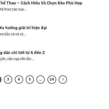
Thể Thao – Cách Hiểu Và Chọn Kèo Phù Hợp
hể thao Các loại...
u hướng giải trí hiện đại
me bắn cá và cá...
 dẫn chi tiết từ A đến Z
n, việc nạp tiền lần...
3
4
5
…
24