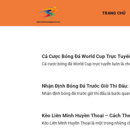
Bỏ
qua
TRANG CHỦ
nội
dung
Cá Cược Bóng Đá World Cup Trực Tuyế
Cá cược bóng đá World Cup trực tuyến luôn là chủ
Nhận Định Bóng Đá Trước Giờ Thi Đấu:
Nhận định bóng đá trước giờ thi đấu là bước quan
Kèo Liên Minh Huyền Thoại – Cách The
Kèo Liên Minh Huyền Thoại là một trong những ch