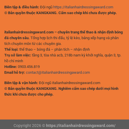
Biên tập & điều hành:
Đội ngũ
https://italianhairdressingaward.com
© Bản quyền thuộc KANGKANG. Cấm sao chép khi chưa được phép.
italianhairdressingaward.com – chuyên trang thể thao & nhận định bóng
đá chuyên sâu.
Tổng hợp lịch thi đấu, tỷ lệ kèo, bảng xếp hạng và phân
tích chuyên môn từ các chuyên gia.
Thể loại:
thể thao – bóng đá – phân tích – nhận định
Trụ sở làm việc:
tầng 3, tòa nhà acb, 218b nam kỳ khởi nghĩa, quận 3, tp.
hồ chí minh
Hotline:
0903.456.819
Email hỗ trợ:
contact@italianhairdressingaward.com
Biên tập & vận hành:
Đội ngũ italianhairdressingaward.com
© Bản quyền thuộc KANGKANG. Nghiêm cấm sao chép dưới mọi hình
thức khi chưa được cho phép.
Copyright 2026 ©
https://italianhairdressingaward.com/