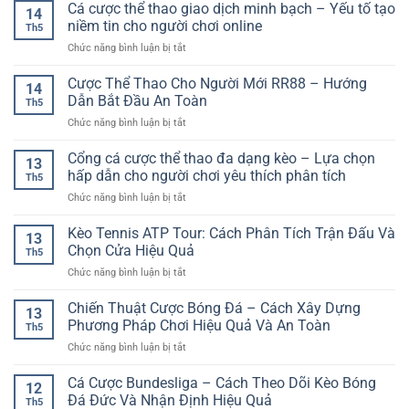
Phạt
Cá cược thể thao giao dịch minh bạch – Yếu tố tạo
Chơi
Quan
14
Góc
Bài
niềm tin cho người chơi online
Trọng
Th5
Bóng
Chiến
Cho
ở
Chức năng bình luận bị tắt
Đá
Thuật
Người
Cá
Online
Hấp
Chơi
cược
Cược Thể Thao Cho Người Mới RR88 – Hướng
–
Dẫn
14
Hiện
thể
Cách
Dẫn Bắt Đầu An Toàn
Trên
Đại
Th5
thao
Phân
Nền
ở
Chức năng bình luận bị tắt
giao
Tích
Tảng
Cược
dịch
Và
Online
Thể
Cổng cá cược thể thao đa dạng kèo – Lựa chọn
minh
Chọn
13
Thao
bạch
hấp dẫn cho người chơi yêu thích phân tích
Kèo
Th5
Cho
–
Hiệu
ở
Chức năng bình luận bị tắt
Người
Yếu
Quả
Cổng
Mới
tố
cá
Kèo Tennis ATP Tour: Cách Phân Tích Trận Đấu Và
RR88
tạo
13
cược
–
Chọn Cửa Hiệu Quả
niềm
Th5
thể
Hướng
tin
ở
Chức năng bình luận bị tắt
thao
Dẫn
cho
Kèo
đa
Bắt
người
Tennis
Chiến Thuật Cược Bóng Đá – Cách Xây Dựng
dạng
Đầu
13
chơi
ATP
kèo
Phương Pháp Chơi Hiệu Quả Và An Toàn
An
online
Th5
Tour:
–
Toàn
ở
Chức năng bình luận bị tắt
Cách
Lựa
Chiến
Phân
chọn
Thuật
Cá Cược Bundesliga – Cách Theo Dõi Kèo Bóng
Tích
hấp
12
Cược
Trận
Đá Đức Và Nhận Định Hiệu Quả
dẫn
Th5
Bóng