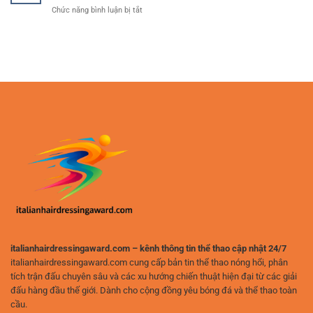
Đấu
cho
ở
Chức năng bình luận bị tắt
Đá
Và
người
Cá
–
Chọn
chơi
Cược
Cách
Cửa
yêu
Bundesliga
Xây
Hiệu
thích
–
Dựng
Quả
phân
Cách
Phương
tích
Theo
Pháp
Dõi
Chơi
Kèo
Hiệu
Bóng
Quả
Đá
Và
Đức
An
Và
Toàn
Nhận
Định
Hiệu
Quả
italianhairdressingaward.com – kênh thông tin thể thao cập nhật 24/7
italianhairdressingaward.com cung cấp bản tin thể thao nóng hổi, phân
tích trận đấu chuyên sâu và các xu hướng chiến thuật hiện đại từ các giải
đấu hàng đầu thế giới. Dành cho cộng đồng yêu bóng đá và thể thao toàn
cầu.