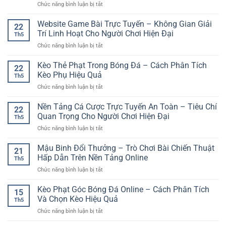
ở
Chức năng bình luận bị tắt
Hạng
Cách
Nghiệm
Bắn
Anh:
bắt
Giải
Cá
Website Game Bài Trực Tuyến – Không Gian Giải
Kinh
đầu
22
Trí
Săn
Nghiệm
Trí Linh Hoạt Cho Người Chơi Hiện Đại
nhanh
Linh
Th5
Xu
Phân
cho
Hoạt
ở
Chức năng bình luận bị tắt
Trực
Tích
người
Website
Tuyến
Kèo
mới
Game
Kèo Thẻ Phạt Trong Bóng Đá – Cách Phân Tích
GG88
Bóng
22
Bài
–
Kèo Phụ Hiệu Quả
Đá
Th5
Trực
Hành
Hấp
ở
Chức năng bình luận bị tắt
Tuyến
Trình
Dẫn
Kèo
–
Đại
Thẻ
Nền Tảng Cá Cược Trực Tuyến An Toàn – Tiêu Chí
Không
Dương
22
Phạt
Gian
Quan Trọng Cho Người Chơi Hiện Đại
Đầy
Th5
Trong
Giải
Kịch
ở
Chức năng bình luận bị tắt
Bóng
Trí
Tính
Nền
Đá
Linh
Cho
Tảng
Mậu Binh Đổi Thưởng – Trò Chơi Bài Chiến Thuật
–
Hoạt
21
Người
Cá
Cách
Hấp Dẫn Trên Nền Tảng Online
Cho
Chơi
Th5
Cược
Phân
Người
Việt
ở
Chức năng bình luận bị tắt
Trực
Tích
Chơi
Mậu
Tuyến
Kèo
Hiện
Binh
Kèo Phạt Góc Bóng Đá Online – Cách Phân Tích
An
Phụ
15
Đại
Đổi
Toàn
Và Chọn Kèo Hiệu Quả
Hiệu
Th5
Thưởng
–
Quả
ở
Chức năng bình luận bị tắt
–
Tiêu
Kèo
Trò
Chí