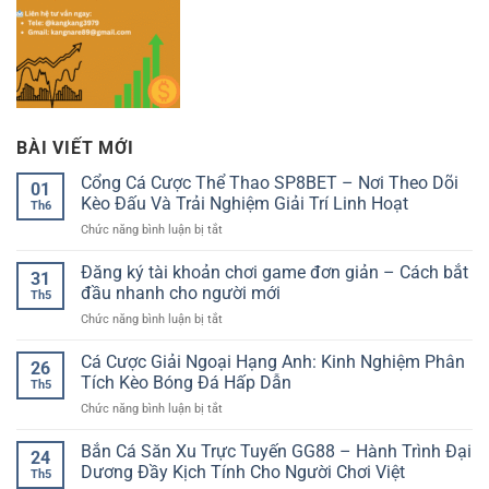
BÀI VIẾT MỚI
Cổng Cá Cược Thể Thao SP8BET – Nơi Theo Dõi
01
Kèo Đấu Và Trải Nghiệm Giải Trí Linh Hoạt
Th6
ở
Chức năng bình luận bị tắt
Cổng
Cá
Đăng ký tài khoản chơi game đơn giản – Cách bắt
31
Cược
đầu nhanh cho người mới
Th5
Thể
ở
Chức năng bình luận bị tắt
Thao
Đăng
SP8BET
ký
Cá Cược Giải Ngoại Hạng Anh: Kinh Nghiệm Phân
–
26
tài
Nơi
Tích Kèo Bóng Đá Hấp Dẫn
Th5
khoản
Theo
ở
Chức năng bình luận bị tắt
chơi
Dõi
Cá
game
Kèo
Cược
Bắn Cá Săn Xu Trực Tuyến GG88 – Hành Trình Đại
đơn
Đấu
24
Giải
giản
Dương Đầy Kịch Tính Cho Người Chơi Việt
Và
Th5
Ngoại
–
Trải