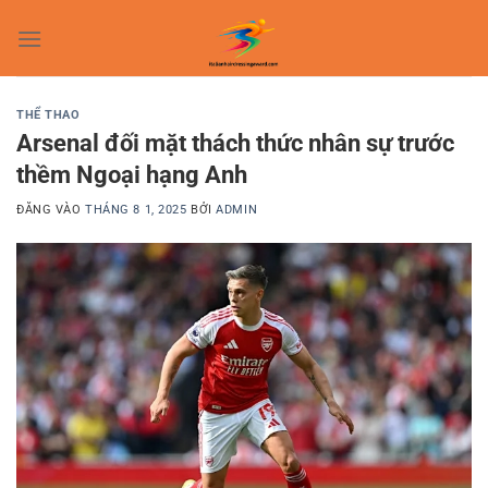
Bỏ
qua
nội
dung
THỂ THAO
Arsenal đối mặt thách thức nhân sự trước
thềm Ngoại hạng Anh
ĐĂNG VÀO
THÁNG 8 1, 2025
BỞI
ADMIN