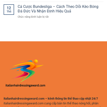
Chiến
Phân
chọn
Thuật
Cá Cược Bundesliga – Cách Theo Dõi Kèo Bóng
Tích
hấp
12
Cược
Trận
Đá Đức Và Nhận Định Hiệu Quả
dẫn
Th5
Bóng
Đấu
cho
ở
Chức năng bình luận bị tắt
Đá
Và
người
Cá
–
Chọn
chơi
Cược
Cách
Cửa
yêu
Bundesliga
Xây
Hiệu
thích
–
Dựng
Quả
phân
Cách
Phương
tích
Theo
Pháp
Dõi
Chơi
Kèo
Hiệu
Bóng
Quả
Đá
Và
Đức
An
Và
Toàn
Nhận
Định
Hiệu
Quả
italianhairdressingaward.com – kênh thông tin thể thao cập nhật 24/7
italianhairdressingaward.com cung cấp bản tin thể thao nóng hổi, phân