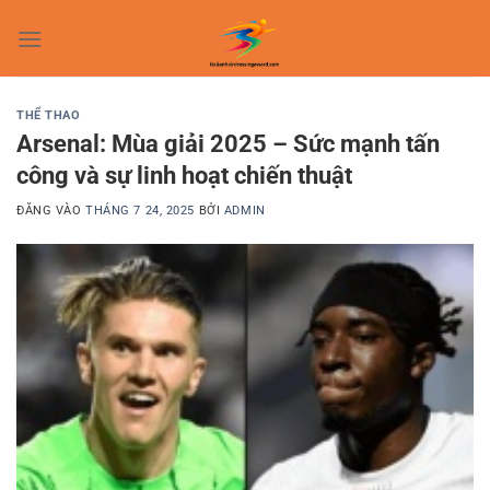
Bỏ
qua
nội
dung
THỂ THAO
Arsenal: Mùa giải 2025 – Sức mạnh tấn
công và sự linh hoạt chiến thuật
ĐĂNG VÀO
THÁNG 7 24, 2025
BỞI
ADMIN