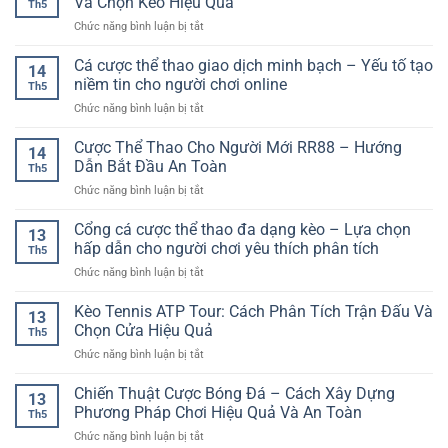
Và Chọn Kèo Hiệu Quả
Hiệu
Th5
Thưởng
–
Quả
ở
Chức năng bình luận bị tắt
–
Tiêu
Kèo
Trò
Chí
Phạt
Cá cược thể thao giao dịch minh bạch – Yếu tố tạo
Chơi
Quan
14
Góc
Bài
niềm tin cho người chơi online
Trọng
Th5
Bóng
Chiến
Cho
ở
Chức năng bình luận bị tắt
Đá
Thuật
Người
Cá
Online
Hấp
Chơi
cược
Cược Thể Thao Cho Người Mới RR88 – Hướng
–
Dẫn
14
Hiện
thể
Cách
Dẫn Bắt Đầu An Toàn
Trên
Đại
Th5
thao
Phân
Nền
ở
Chức năng bình luận bị tắt
giao
Tích
Tảng
Cược
dịch
Và
Online
Thể
Cổng cá cược thể thao đa dạng kèo – Lựa chọn
minh
Chọn
13
Thao
bạch
hấp dẫn cho người chơi yêu thích phân tích
Kèo
Th5
Cho
–
Hiệu
ở
Chức năng bình luận bị tắt
Người
Yếu
Quả
Cổng
Mới
tố
cá
Kèo Tennis ATP Tour: Cách Phân Tích Trận Đấu Và
RR88
tạo
13
cược
–
Chọn Cửa Hiệu Quả
niềm
Th5
thể
Hướng
tin
ở
Chức năng bình luận bị tắt
thao
Dẫn
cho
Kèo
đa
Bắt
người
Tennis
Chiến Thuật Cược Bóng Đá – Cách Xây Dựng
dạng
Đầu
13
chơi
ATP
kèo
Phương Pháp Chơi Hiệu Quả Và An Toàn
An
online
Th5
Tour:
–
Toàn
ở
Chức năng bình luận bị tắt
Cách
Lựa