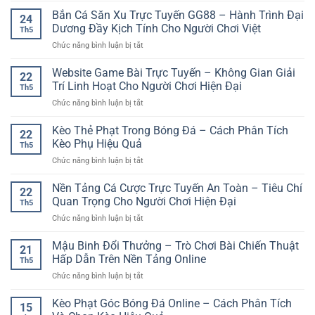
game
Kèo
Cược
Bắn Cá Săn Xu Trực Tuyến GG88 – Hành Trình Đại
đơn
Đấu
24
Giải
giản
Dương Đầy Kịch Tính Cho Người Chơi Việt
Và
Th5
Ngoại
–
Trải
ở
Chức năng bình luận bị tắt
Hạng
Cách
Nghiệm
Bắn
Anh:
bắt
Giải
Cá
Website Game Bài Trực Tuyến – Không Gian Giải
Kinh
đầu
22
Trí
Săn
Nghiệm
Trí Linh Hoạt Cho Người Chơi Hiện Đại
nhanh
Linh
Th5
Xu
Phân
cho
Hoạt
ở
Chức năng bình luận bị tắt
Trực
Tích
người
Website
Tuyến
Kèo
mới
Game
Kèo Thẻ Phạt Trong Bóng Đá – Cách Phân Tích
GG88
Bóng
22
Bài
–
Kèo Phụ Hiệu Quả
Đá
Th5
Trực
Hành
Hấp
ở
Chức năng bình luận bị tắt
Tuyến
Trình
Dẫn
Kèo
–
Đại
Thẻ
Nền Tảng Cá Cược Trực Tuyến An Toàn – Tiêu Chí
Không
Dương
22
Phạt
Gian
Quan Trọng Cho Người Chơi Hiện Đại
Đầy
Th5
Trong
Giải
Kịch
ở
Chức năng bình luận bị tắt
Bóng
Trí
Tính
Nền
Đá
Linh
Cho
Tảng
Mậu Binh Đổi Thưởng – Trò Chơi Bài Chiến Thuật
–
Hoạt
21
Người
Cá
Cách
Hấp Dẫn Trên Nền Tảng Online
Cho
Chơi
Th5
Cược
Phân
Người
Việt
ở
Chức năng bình luận bị tắt
Trực
Tích
Chơi
Mậu
Tuyến
Kèo
Hiện
Binh
Kèo Phạt Góc Bóng Đá Online – Cách Phân Tích
An
Phụ
15
Đại
Đổi
Toàn