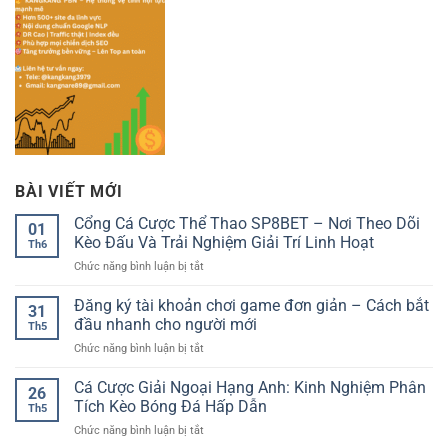
BÀI VIẾT MỚI
Cổng Cá Cược Thể Thao SP8BET – Nơi Theo Dõi
01
Kèo Đấu Và Trải Nghiệm Giải Trí Linh Hoạt
Th6
ở
Chức năng bình luận bị tắt
Cổng
Cá
Đăng ký tài khoản chơi game đơn giản – Cách bắt
31
Cược
đầu nhanh cho người mới
Th5
Thể
ở
Chức năng bình luận bị tắt
Thao
Đăng
SP8BET
ký
Cá Cược Giải Ngoại Hạng Anh: Kinh Nghiệm Phân
–
26
tài
Nơi
Tích Kèo Bóng Đá Hấp Dẫn
Th5
khoản
Theo
ở
Chức năng bình luận bị tắt
chơi
Dõi
Cá