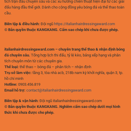
tích trận đấu chuyên sâu và các xu hướng chiến thuật hiện đại từ các giải
đấu hàng đầu thế giới. Dành cho cộng đồng yêu bóng đá và thể thao toàn
cầu.
Biên tập & điều hành:
Đội ngũ
https://italianhairdressingaward.com
© Bản quyền thuộc KANGKANG. Cấm sao chép khi chưa được phép.
italianhairdressingaward.com – chuyên trang thể thao & nhận định bóng
đá chuyên sâu.
Tổng hợp lịch thi đấu, tỷ lệ kèo, bảng xếp hạng và phân
tích chuyên môn từ các chuyên gia.
Thể loại:
thể thao – bóng đá – phân tích – nhận định
Trụ sở làm việc:
tầng 3, tòa nhà acb, 218b nam kỳ khởi nghĩa, quận 3, tp.
hồ chí minh
Hotline:
0903.456.819
Email hỗ trợ:
contact@italianhairdressingaward.com
Biên tập & vận hành:
Đội ngũ italianhairdressingaward.com
© Bản quyền thuộc KANGKANG. Nghiêm cấm sao chép dưới mọi hình
thức khi chưa được cho phép.