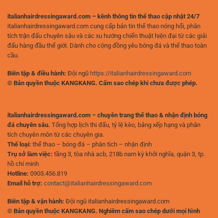
italianhairdressingaward.com – kênh thông tin thể thao cập nhật 24/7
italianhairdressingaward.com cung cấp bản tin thể thao nóng hổi, phân
tích trận đấu chuyên sâu và các xu hướng chiến thuật hiện đại từ các giải
đấu hàng đầu thế giới. Dành cho cộng đồng yêu bóng đá và thể thao toàn
cầu.
Biên tập & điều hành:
Đội ngũ
https://italianhairdressingaward.com
© Bản quyền thuộc KANGKANG. Cấm sao chép khi chưa được phép.
italianhairdressingaward.com – chuyên trang thể thao & nhận định bóng
đá chuyên sâu.
Tổng hợp lịch thi đấu, tỷ lệ kèo, bảng xếp hạng và phân
tích chuyên môn từ các chuyên gia.
Thể loại:
thể thao – bóng đá – phân tích – nhận định
Trụ sở làm việc:
tầng 3, tòa nhà acb, 218b nam kỳ khởi nghĩa, quận 3, tp.
hồ chí minh
Hotline:
0903.456.819
Email hỗ trợ:
contact@italianhairdressingaward.com
Biên tập & vận hành:
Đội ngũ italianhairdressingaward.com
© Bản quyền thuộc KANGKANG. Nghiêm cấm sao chép dưới mọi hình