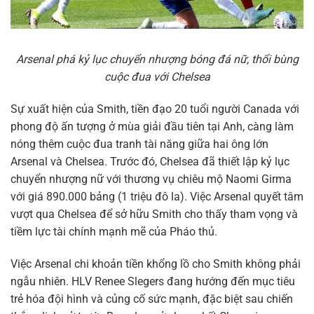
Arsenal phá kỷ lục chuyển nhượng bóng đá nữ, thổi bùng
cuộc đua với Chelsea
Sự xuất hiện của Smith, tiền đạo 20 tuổi người Canada với
phong độ ấn tượng ở mùa giải đầu tiên tại Anh, càng làm
nóng thêm cuộc đua tranh tài năng giữa hai ông lớn
Arsenal và Chelsea. Trước đó, Chelsea đã thiết lập kỷ lục
chuyển nhượng nữ với thương vụ chiêu mộ Naomi Girma
với giá 890.000 bảng (1 triệu đô la). Việc Arsenal quyết tâm
vượt qua Chelsea để sở hữu Smith cho thấy tham vọng và
tiềm lực tài chính mạnh mẽ của Pháo thủ.
Việc Arsenal chi khoản tiền khổng lồ cho Smith không phải
ngẫu nhiên. HLV Renee Slegers đang hướng đến mục tiêu
trẻ hóa đội hình và củng cố sức mạnh, đặc biệt sau chiến