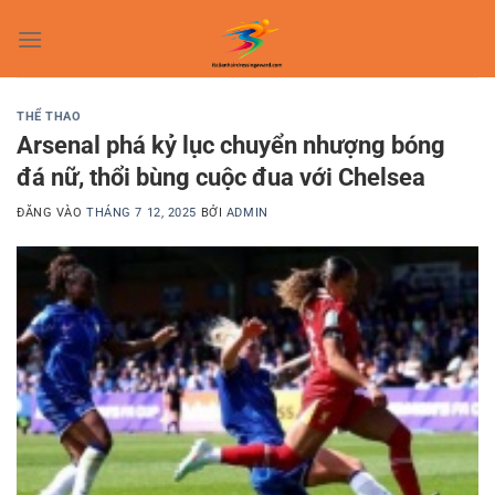
Bỏ
qua
nội
dung
THỂ THAO
Arsenal phá kỷ lục chuyển nhượng bóng
đá nữ, thổi bùng cuộc đua với Chelsea
ĐĂNG VÀO
THÁNG 7 12, 2025
BỞI
ADMIN