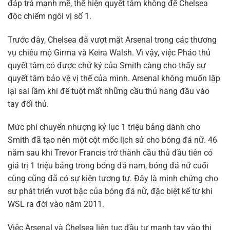
đáp trả mạnh mẽ, thể hiện quyết tâm không để Chelsea
độc chiếm ngôi vị số 1.
Trước đây, Chelsea đã vượt mặt Arsenal trong các thương
vụ chiêu mộ Girma và Keira Walsh. Vì vậy, việc Pháo thủ
quyết tâm có được chữ ký của Smith càng cho thấy sự
quyết tâm bảo vệ vị thế của mình. Arsenal không muốn lặp
lại sai lầm khi để tuột mất những cầu thủ hàng đầu vào
tay đối thủ.
Mức phí chuyển nhượng kỷ lục 1 triệu bảng dành cho
Smith đã tạo nên một cột mốc lịch sử cho bóng đá nữ. 46
năm sau khi Trevor Francis trở thành cầu thủ đầu tiên có
giá trị 1 triệu bảng trong bóng đá nam, bóng đá nữ cuối
cùng cũng đã có sự kiện tương tự. Đây là minh chứng cho
sự phát triển vượt bậc của bóng đá nữ, đặc biệt kể từ khi
WSL ra đời vào năm 2011.
Việc Arsenal và Chelsea liên tục đầu tư mạnh tay vào thị