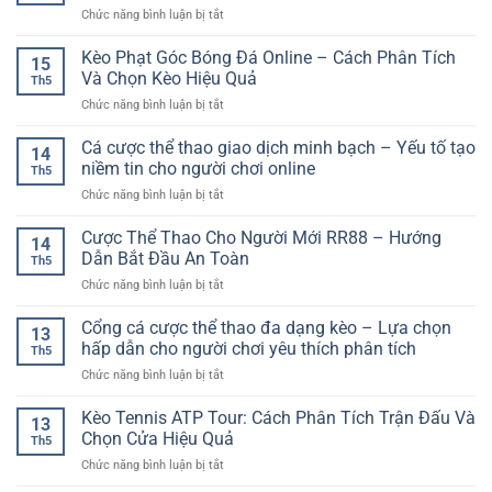
Phân
Người
Việt
ở
Chức năng bình luận bị tắt
Trực
Tích
Chơi
Mậu
Tuyến
Kèo
Hiện
Binh
Kèo Phạt Góc Bóng Đá Online – Cách Phân Tích
An
Phụ
15
Đại
Đổi
Toàn
Và Chọn Kèo Hiệu Quả
Hiệu
Th5
Thưởng
–
Quả
ở
Chức năng bình luận bị tắt
–
Tiêu
Kèo
Trò
Chí
Phạt
Cá cược thể thao giao dịch minh bạch – Yếu tố tạo
Chơi
Quan
14
Góc
Bài
niềm tin cho người chơi online
Trọng
Th5
Bóng
Chiến
Cho
ở
Chức năng bình luận bị tắt
Đá
Thuật
Người
Cá
Online
Hấp
Chơi
cược
Cược Thể Thao Cho Người Mới RR88 – Hướng
–
Dẫn
14
Hiện
thể
Cách
Dẫn Bắt Đầu An Toàn
Trên
Đại
Th5
thao
Phân
Nền
ở
Chức năng bình luận bị tắt
giao
Tích
Tảng
Cược
dịch
Và
Online
Thể
Cổng cá cược thể thao đa dạng kèo – Lựa chọn
minh
Chọn
13
Thao
bạch
hấp dẫn cho người chơi yêu thích phân tích
Kèo
Th5
Cho
–
Hiệu
ở
Chức năng bình luận bị tắt
Người
Yếu
Quả
Cổng
Mới
tố
cá
Kèo Tennis ATP Tour: Cách Phân Tích Trận Đấu Và
RR88
tạo
13
cược
–
Chọn Cửa Hiệu Quả
niềm
Th5
thể
Hướng
tin
ở
Chức năng bình luận bị tắt
thao
Dẫn
cho
Kèo
đa
Bắt