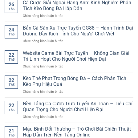
ký
Cá Cược Giải Ngoại Hạng Anh: Kinh Nghiệm Phân
–
26
tài
Nơi
Tích Kèo Bóng Đá Hấp Dẫn
Th5
khoản
Theo
ở
Chức năng bình luận bị tắt
chơi
Dõi
Cá
game
Kèo
Cược
Bắn Cá Săn Xu Trực Tuyến GG88 – Hành Trình Đại
đơn
Đấu
24
Giải
giản
Dương Đầy Kịch Tính Cho Người Chơi Việt
Và
Th5
Ngoại
–
Trải
ở
Chức năng bình luận bị tắt
Hạng
Cách
Nghiệm
Bắn
Anh:
bắt
Giải
Cá
Website Game Bài Trực Tuyến – Không Gian Giải
Kinh
đầu
22
Trí
Săn
Nghiệm
Trí Linh Hoạt Cho Người Chơi Hiện Đại
nhanh
Linh
Th5
Xu
Phân
cho
Hoạt
ở
Chức năng bình luận bị tắt
Trực
Tích
người
Website
Tuyến
Kèo
mới
Game
Kèo Thẻ Phạt Trong Bóng Đá – Cách Phân Tích
GG88
Bóng
22
Bài
–
Kèo Phụ Hiệu Quả
Đá
Th5
Trực
Hành
Hấp
ở
Chức năng bình luận bị tắt
Tuyến
Trình
Dẫn
Kèo
–
Đại
Thẻ
Nền Tảng Cá Cược Trực Tuyến An Toàn – Tiêu Chí
Không
Dương
22
Phạt
Gian
Quan Trọng Cho Người Chơi Hiện Đại
Đầy
Th5
Trong
Giải
Kịch
ở
Chức năng bình luận bị tắt
Bóng
Trí
Tính
Nền
Đá
Linh
Cho
Tảng
Mậu Binh Đổi Thưởng – Trò Chơi Bài Chiến Thuật
–
Hoạt
21
Người
Cá
Cách
Hấp Dẫn Trên Nền Tảng Online
Cho
Chơi
Th5
Cược