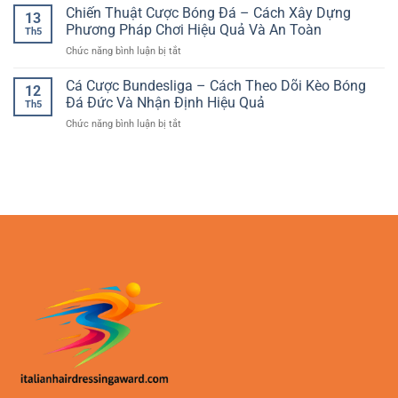
người
Tennis
Chiến Thuật Cược Bóng Đá – Cách Xây Dựng
dạng
Đầu
13
chơi
ATP
kèo
Phương Pháp Chơi Hiệu Quả Và An Toàn
An
online
Th5
Tour:
–
Toàn
ở
Chức năng bình luận bị tắt
Cách
Lựa
Chiến
Phân
chọn
Thuật
Cá Cược Bundesliga – Cách Theo Dõi Kèo Bóng
Tích
hấp
12
Cược
Trận
Đá Đức Và Nhận Định Hiệu Quả
dẫn
Th5
Bóng
Đấu
cho
ở
Chức năng bình luận bị tắt
Đá
Và
người
Cá
–
Chọn
chơi
Cược
Cách
Cửa
yêu
Bundesliga
Xây
Hiệu
thích
–
Dựng
Quả
phân
Cách
Phương
tích
Theo
Pháp
Dõi
Chơi
Kèo
Hiệu
Bóng
Quả
Đá
Và
Đức
An
Và
Toàn
Nhận
Định
Hiệu
Quả