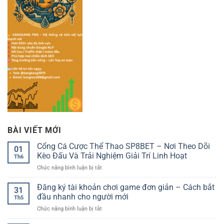
BÀI VIẾT MỚI
Cổng Cá Cược Thể Thao SP8BET – Nơi Theo Dõi
01
Kèo Đấu Và Trải Nghiệm Giải Trí Linh Hoạt
Th6
ở
Chức năng bình luận bị tắt
Cổng
Cá
Đăng ký tài khoản chơi game đơn giản – Cách bắt
31
Cược
đầu nhanh cho người mới
Th5
Thể
ở
Chức năng bình luận bị tắt
Thao
Đăng
SP8BET