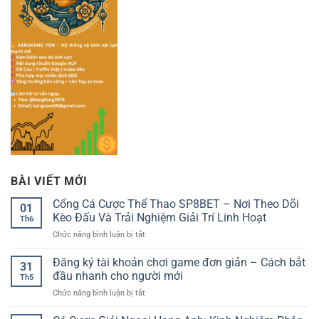
BÀI VIẾT MỚI
Cổng Cá Cược Thể Thao SP8BET – Nơi Theo Dõi
01
Kèo Đấu Và Trải Nghiệm Giải Trí Linh Hoạt
Th6
ở
Chức năng bình luận bị tắt
Cổng
Cá
Đăng ký tài khoản chơi game đơn giản – Cách bắt
31
Cược
đầu nhanh cho người mới
Th5
Thể
ở
Chức năng bình luận bị tắt
Thao
Đăng
SP8BET
ký
–