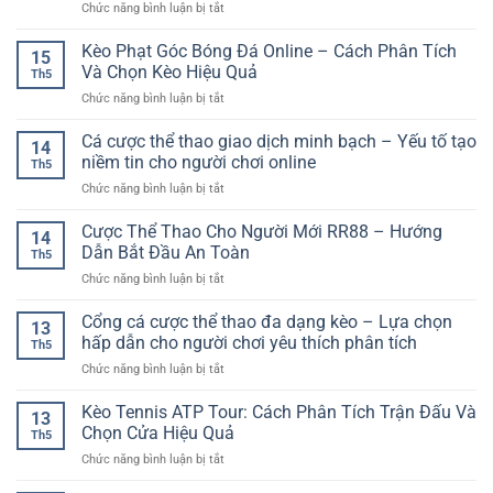
Việt
ở
Chức năng bình luận bị tắt
Trực
Tích
Chơi
Mậu
Tuyến
Kèo
Hiện
Binh
Kèo Phạt Góc Bóng Đá Online – Cách Phân Tích
An
Phụ
15
Đại
Đổi
Toàn
Và Chọn Kèo Hiệu Quả
Hiệu
Th5
Thưởng
–
Quả
ở
Chức năng bình luận bị tắt
–
Tiêu
Kèo
Trò
Chí
Phạt
Cá cược thể thao giao dịch minh bạch – Yếu tố tạo
Chơi
Quan
14
Góc
Bài
niềm tin cho người chơi online
Trọng
Th5
Bóng
Chiến
Cho
ở
Chức năng bình luận bị tắt
Đá
Thuật
Người
Cá
Online
Hấp
Chơi
cược
Cược Thể Thao Cho Người Mới RR88 – Hướng
–
Dẫn
14
Hiện
thể
Cách
Dẫn Bắt Đầu An Toàn
Trên
Đại
Th5
thao
Phân
Nền
ở
Chức năng bình luận bị tắt
giao
Tích
Tảng
Cược
dịch
Và
Online
Thể
Cổng cá cược thể thao đa dạng kèo – Lựa chọn
minh
Chọn
13
Thao
bạch
hấp dẫn cho người chơi yêu thích phân tích
Kèo
Th5
Cho
–
Hiệu
ở
Chức năng bình luận bị tắt
Người
Yếu
Quả
Cổng
Mới
tố
cá
Kèo Tennis ATP Tour: Cách Phân Tích Trận Đấu Và
RR88
tạo
13
cược
–
Chọn Cửa Hiệu Quả
niềm
Th5
thể
Hướng
tin
ở
Chức năng bình luận bị tắt
thao
Dẫn
cho
Kèo
đa
Bắt
người