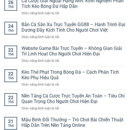
Cá Cược Giải Ngoại Hạng Anh: Kinh Nghiệm Phân
26
tài
Nơi
Tích Kèo Bóng Đá Hấp Dẫn
Th5
khoản
Theo
ở
Chức năng bình luận bị tắt
chơi
Dõi
Cá
game
Kèo
Cược
Bắn Cá Săn Xu Trực Tuyến GG88 – Hành Trình Đại
đơn
Đấu
24
Giải
giản
Dương Đầy Kịch Tính Cho Người Chơi Việt
Và
Th5
Ngoại
–
Trải
ở
Chức năng bình luận bị tắt
Hạng
Cách
Nghiệm
Bắn
Anh:
bắt
Giải
Cá
Website Game Bài Trực Tuyến – Không Gian Giải
Kinh
đầu
22
Trí
Săn
Nghiệm
Trí Linh Hoạt Cho Người Chơi Hiện Đại
nhanh
Linh
Th5
Xu
Phân
cho
Hoạt
ở
Chức năng bình luận bị tắt
Trực
Tích
người
Website
Tuyến
Kèo
mới
Game
Kèo Thẻ Phạt Trong Bóng Đá – Cách Phân Tích
GG88
Bóng
22
Bài
–
Kèo Phụ Hiệu Quả
Đá
Th5
Trực
Hành
Hấp
ở
Chức năng bình luận bị tắt
Tuyến
Trình
Dẫn
Kèo
–
Đại
Thẻ
Nền Tảng Cá Cược Trực Tuyến An Toàn – Tiêu Chí
Không
Dương
22
Phạt
Gian
Quan Trọng Cho Người Chơi Hiện Đại
Đầy
Th5
Trong
Giải
Kịch
ở
Chức năng bình luận bị tắt
Bóng
Trí
Tính
Nền
Đá
Linh
Cho
Tảng
Mậu Binh Đổi Thưởng – Trò Chơi Bài Chiến Thuật
–
Hoạt
21
Người
Cá
Cách
Hấp Dẫn Trên Nền Tảng Online
Cho
Chơi
Th5
Cược
Phân
Người