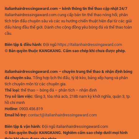
italianhairdressingaward.com – kênh thông tin thể thao cập nhật 24/7
italianhairdressingaward.com cung cấp bản tin thể thao nóng hổi, phân
tích trận đấu chuyên sâu và các xu hướng chiến thuật hiện đại từ các giải
đấu hàng đầu thế giới. Dành cho cộng đồng yêu bóng đá và thể thao toàn
cầu.
Biên tập & điều hành:
Đội ngũ
https://italianhairdressingaward.com
© Bản quyền thuộc KANGKANG. Cấm sao chép khi chưa được phép.
italianhairdressingaward.com – chuyên trang thể thao & nhận định bóng
đá chuyên sâu.
Tổng hợp lịch thi đấu, tỷ lệ kèo, bảng xếp hạng và phân
tích chuyên môn từ các chuyên gia.
Thể loại:
thể thao – bóng đá – phân tích – nhận định
Trụ sở làm việc:
tầng 3, tòa nhà acb, 218b nam kỳ khởi nghĩa, quận 3, tp.
hồ chí minh
Hotline:
0903.456.819
Email hỗ trợ:
contact@italianhairdressingaward.com
Biên tập & vận hành:
Đội ngũ italianhairdressingaward.com
© Bản quyền thuộc KANGKANG. Nghiêm cấm sao chép dưới mọi hình
thức khi chưa được cho phép.