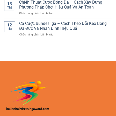
Tennis
Chiến Thuật Cược Bóng Đá – Cách Xây Dựng
dạng
Đầu
13
chơi
ATP
kèo
Phương Pháp Chơi Hiệu Quả Và An Toàn
An
online
Th5
Tour:
–
Toàn
ở
Chức năng bình luận bị tắt
Cách
Lựa
Chiến
Phân
chọn
Thuật
Cá Cược Bundesliga – Cách Theo Dõi Kèo Bóng
Tích
hấp
12
Cược
Trận
Đá Đức Và Nhận Định Hiệu Quả
dẫn
Th5
Bóng
Đấu
cho
ở
Chức năng bình luận bị tắt
Đá
Và
người
Cá
–
Chọn
chơi
Cược
Cách
Cửa
yêu
Bundesliga
Xây
Hiệu
thích
–
Dựng
Quả
phân
Cách
Phương
tích
Theo
Pháp
Dõi
Chơi
Kèo
Hiệu
Bóng
Quả
Đá
Và
Đức
An
Và
Toàn
Nhận
Định
Hiệu
Quả