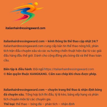
Và
Đức
An
Và
Toàn
Nhận
Định
Hiệu
Quả
italianhairdressingaward.com – kênh thông tin thể thao cập nhật 24/7
italianhairdressingaward.com cung cấp bản tin thể thao nóng hổi, phân
tích trận đấu chuyên sâu và các xu hướng chiến thuật hiện đại từ các giải
đấu hàng đầu thế giới. Dành cho cộng đồng yêu bóng đá và thể thao toàn
cầu.
Biên tập & điều hành:
Đội ngũ
https://italianhairdressingaward.com
© Bản quyền thuộc KANGKANG. Cấm sao chép khi chưa được phép.
italianhairdressingaward.com – chuyên trang thể thao & nhận định bóng
đá chuyên sâu.
Tổng hợp lịch thi đấu, tỷ lệ kèo, bảng xếp hạng và phân
tích chuyên môn từ các chuyên gia.
Thể loại:
thể thao – bóng đá – phân tích – nhận định