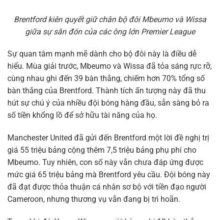
Brentford kiên quyết giữ chân bộ đôi Mbeumo và Wissa
giữa sự săn đón của các ông lớn Premier League
Sự quan tâm mạnh mẽ dành cho bộ đôi này là điều dễ
hiểu. Mùa giải trước, Mbeumo và Wissa đã tỏa sáng rực rỡ,
cùng nhau ghi đến 39 bàn thắng, chiếm hơn 70% tổng số
bàn thắng của Brentford. Thành tích ấn tượng này đã thu
hút sự chú ý của nhiều đội bóng hàng đầu, sẵn sàng bỏ ra
số tiền khổng lồ để sở hữu tài năng của họ.
Manchester United đã gửi đến Brentford một lời đề nghị trị
giá 55 triệu bảng cộng thêm 7,5 triệu bảng phụ phí cho
Mbeumo. Tuy nhiên, con số này vẫn chưa đáp ứng được
mức giá 65 triệu bảng mà Brentford yêu cầu. Đội bóng này
đã đạt được thỏa thuận cá nhân sơ bộ với tiền đạo người
Cameroon, nhưng thương vụ vẫn đang bị trì hoãn.