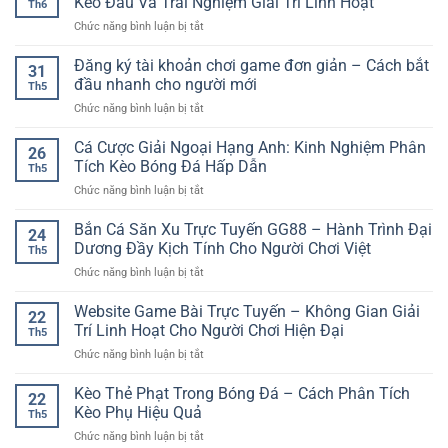
Kèo Đấu Và Trải Nghiệm Giải Trí Linh Hoạt
Th6
ở
Chức năng bình luận bị tắt
Cổng
Cá
Đăng ký tài khoản chơi game đơn giản – Cách bắt
31
Cược
đầu nhanh cho người mới
Th5
Thể
ở
Chức năng bình luận bị tắt
Thao
Đăng
SP8BET
ký
Cá Cược Giải Ngoại Hạng Anh: Kinh Nghiệm Phân
–
26
tài
Nơi
Tích Kèo Bóng Đá Hấp Dẫn
Th5
khoản
Theo
ở
Chức năng bình luận bị tắt
chơi
Dõi
Cá
game
Kèo
Cược
Bắn Cá Săn Xu Trực Tuyến GG88 – Hành Trình Đại
đơn
Đấu
24
Giải
giản
Dương Đầy Kịch Tính Cho Người Chơi Việt
Và
Th5
Ngoại
–
Trải
ở
Chức năng bình luận bị tắt
Hạng
Cách
Nghiệm
Bắn
Anh:
bắt
Giải
Cá
Website Game Bài Trực Tuyến – Không Gian Giải
Kinh
đầu
22
Trí
Săn
Nghiệm
Trí Linh Hoạt Cho Người Chơi Hiện Đại
nhanh
Linh
Th5
Xu
Phân
cho
Hoạt
ở
Chức năng bình luận bị tắt
Trực
Tích
người
Website
Tuyến
Kèo
mới
Game
Kèo Thẻ Phạt Trong Bóng Đá – Cách Phân Tích
GG88
Bóng
22
Bài
–
Kèo Phụ Hiệu Quả
Đá
Th5
Trực
Hành
Hấp
ở
Chức năng bình luận bị tắt
Tuyến
Trình
Dẫn