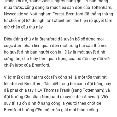
Trong khi đó, Yoane Wissa, người hùng ghi 19 bàn thắng
mùa trước, cũng đang là mục tiêu săn đón của Tottenham,
Newcastle và Nottingham Forest. Brentford đã thẳng thừng
từ chối một lời đề nghị từ Tottenham, thể hiện rõ quyết tâm
giữ chân cầu thủ này.
Điều đáng chú ý là Brentford đã tuyên bố sẽ dừng mọi
cuộc đàm phán liên quan đến một trong hai cầu thủ nếu
họ quyết định bán người còn lại. Đây là một quyết định
cứng rắn, cho thấy tầm quan trọng của bộ đôi này đối với
chiến lược của Brentford.
Việc mất đi cả hai trụ cột tấn công sẽ là một tổn thất rất
lớn đối với Brentford, đặc biệt trong bối cảnh đội bóng này
đã phải chia tay HLV Thomas Frank (sang Tottenham) và
đội trưởng Christian Norgaard (chuyển đến Arsenal). Việc
duy trì sự ổn định ở hàng công là yếu tố then chốt để
Brentford hướng đến một mùa giải mới thành công.