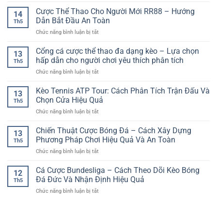
Cá
Online
Hấp
Chơi
cược
Cược Thể Thao Cho Người Mới RR88 – Hướng
–
Dẫn
14
Hiện
thể
Cách
Dẫn Bắt Đầu An Toàn
Trên
Đại
Th5
thao
Phân
Nền
ở
Chức năng bình luận bị tắt
giao
Tích
Tảng
Cược
dịch
Và
Online
Thể
Cổng cá cược thể thao đa dạng kèo – Lựa chọn
minh
Chọn
13
Thao
bạch
hấp dẫn cho người chơi yêu thích phân tích
Kèo
Th5
Cho
–
Hiệu
ở
Chức năng bình luận bị tắt
Người
Yếu
Quả
Cổng
Mới
tố
cá
Kèo Tennis ATP Tour: Cách Phân Tích Trận Đấu Và
RR88
tạo
13
cược
–
Chọn Cửa Hiệu Quả
niềm
Th5
thể
Hướng
tin
ở
Chức năng bình luận bị tắt
thao
Dẫn
cho
Kèo
đa
Bắt
người
Tennis
Chiến Thuật Cược Bóng Đá – Cách Xây Dựng
dạng
Đầu
13
chơi
ATP
kèo
Phương Pháp Chơi Hiệu Quả Và An Toàn
An
online
Th5
Tour:
–
Toàn
ở
Chức năng bình luận bị tắt
Cách
Lựa
Chiến
Phân
chọn
Thuật
Cá Cược Bundesliga – Cách Theo Dõi Kèo Bóng
Tích
hấp
12
Cược
Trận
Đá Đức Và Nhận Định Hiệu Quả
dẫn
Th5
Bóng
Đấu
cho
ở
Chức năng bình luận bị tắt
Đá
Và
người
Cá
–
Chọn
chơi
Cược
Cách
Cửa
yêu
Bundesliga
Xây