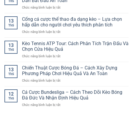
Dẫn Bắt Đầu An Toàn
Đại
Th5
thao
Phân
Nền
ở
Chức năng bình luận bị tắt
giao
Tích
Tảng
Cược
dịch
Và
Online
Thể
Cổng cá cược thể thao đa dạng kèo – Lựa chọn
minh
Chọn
13
Thao
bạch
hấp dẫn cho người chơi yêu thích phân tích
Kèo
Th5
Cho
–
Hiệu
ở
Chức năng bình luận bị tắt
Người
Yếu
Quả
Cổng
Mới
tố
cá
Kèo Tennis ATP Tour: Cách Phân Tích Trận Đấu Và
RR88
tạo
13
cược
–
Chọn Cửa Hiệu Quả
niềm
Th5
thể
Hướng
tin
ở
Chức năng bình luận bị tắt
thao
Dẫn
cho
Kèo
đa
Bắt
người
Tennis
Chiến Thuật Cược Bóng Đá – Cách Xây Dựng
dạng
Đầu
13
chơi
ATP
kèo
Phương Pháp Chơi Hiệu Quả Và An Toàn
An
online
Th5
Tour:
–
Toàn
ở
Chức năng bình luận bị tắt
Cách
Lựa
Chiến
Phân
chọn
Thuật
Cá Cược Bundesliga – Cách Theo Dõi Kèo Bóng
Tích
hấp
12
Cược
Trận
Đá Đức Và Nhận Định Hiệu Quả
dẫn
Th5
Bóng
Đấu
cho
ở
Chức năng bình luận bị tắt
Đá
Và
người
Cá
–
Chọn
chơi
Cược
Cách
Cửa
yêu
Bundesliga
Xây
Hiệu
thích
–
Dựng
Quả
phân
Cách
Phương
tích