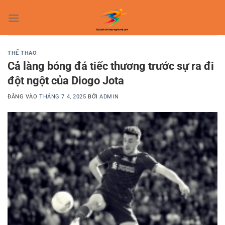
Bỏ
qua
nội
dung
THỂ THAO
Cả làng bóng đá tiếc thương trước sự ra đi
đột ngột của Diogo Jota
ĐĂNG VÀO
THÁNG 7 4, 2025
BỞI
ADMIN