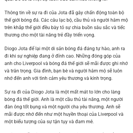
Thông tin về sự ra đi của Jota đã gây chấn động toàn bộ
thế giới bóng đá. Các câu lạc bộ, cầu thủ và người hâm mộ
trên khắp thế giới đều bày tỏ sự chia buồn sâu sắc và tiếc
thương cho một tài năng trẻ đầy triển vọng.
Diogo Jota để lại một di sản bóng đá đáng tự hào, anh ra
đi khi sự nghiệp đang ở đỉnh cao. Những đóng góp của
anh cho Liverpool và bóng đá thế giới sẽ mãi được ghi nhớ
và trân trọng. Gia đình, bạn bè và người hâm mộ sẽ luôn
nhớ đến anh với tình cảm yêu thương và kính trọng.
Sự ra đi của Diogo Jota là một mất mát to lớn cho làng
bóng đá thế giới. Anh là một cầu thủ tài năng, một người
đàn ông tốt bụng và một người cha yêu thương. Anh sẽ
mãi được nhớ đến như một huyền thoại của Liverpool và
một biểu tượng của sự tận tụy và đam mê.