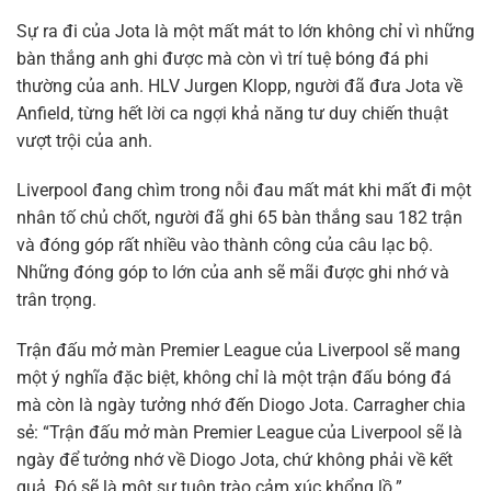
Sự ra đi của Jota là một mất mát to lớn không chỉ vì những
bàn thắng anh ghi được mà còn vì trí tuệ bóng đá phi
thường của anh. HLV Jurgen Klopp, người đã đưa Jota về
Anfield, từng hết lời ca ngợi khả năng tư duy chiến thuật
vượt trội của anh.
Liverpool đang chìm trong nỗi đau mất mát khi mất đi một
nhân tố chủ chốt, người đã ghi 65 bàn thắng sau 182 trận
và đóng góp rất nhiều vào thành công của câu lạc bộ.
Những đóng góp to lớn của anh sẽ mãi được ghi nhớ và
trân trọng.
Trận đấu mở màn Premier League của Liverpool sẽ mang
một ý nghĩa đặc biệt, không chỉ là một trận đấu bóng đá
mà còn là ngày tưởng nhớ đến Diogo Jota. Carragher chia
sẻ: “Trận đấu mở màn Premier League của Liverpool sẽ là
ngày để tưởng nhớ về Diogo Jota, chứ không phải về kết
quả. Đó sẽ là một sự tuôn trào cảm xúc khổng lồ.”