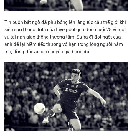
Tin buồn bất ngờ đã phủ bóng lên làng túc cầu thế giới khi
siêu sao Diogo Jota của Liverpool qua đời ở tuổi 28 vì một
vụ tai nạn giao thông thương tâm. Sự ra đi đột ngột của
anh để lại niềm tiếc thương vô hạn trong lòng người hâm
mộ, đồng đội và các chuyên gia bóng đá.