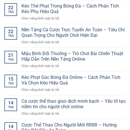
Tuyến
Kèo
mới
Game
Kèo Thẻ Phạt Trong Bóng Đá – Cách Phân Tích
GG88
Bóng
22
Bài
–
Kèo Phụ Hiệu Quả
Đá
Th5
Trực
Hành
Hấp
ở
Chức năng bình luận bị tắt
Tuyến
Trình
Dẫn
Kèo
–
Đại
Thẻ
Nền Tảng Cá Cược Trực Tuyến An Toàn – Tiêu Chí
Không
Dương
22
Phạt
Gian
Quan Trọng Cho Người Chơi Hiện Đại
Đầy
Th5
Trong
Giải
Kịch
ở
Chức năng bình luận bị tắt
Bóng
Trí
Tính
Nền
Đá
Linh
Cho
Tảng
Mậu Binh Đổi Thưởng – Trò Chơi Bài Chiến Thuật
–
Hoạt
21
Người
Cá
Cách
Hấp Dẫn Trên Nền Tảng Online
Cho
Chơi
Th5
Cược
Phân
Người
Việt
ở
Chức năng bình luận bị tắt
Trực
Tích
Chơi
Mậu
Tuyến
Kèo
Hiện
Binh
Kèo Phạt Góc Bóng Đá Online – Cách Phân Tích
An
Phụ
15
Đại
Đổi
Toàn
Và Chọn Kèo Hiệu Quả
Hiệu
Th5
Thưởng
–
Quả
ở
Chức năng bình luận bị tắt
–
Tiêu
Kèo
Trò
Chí
Phạt
Cá cược thể thao giao dịch minh bạch – Yếu tố tạo
Chơi
Quan
14
Góc
Bài
niềm tin cho người chơi online
Trọng
Th5
Bóng
Chiến
Cho
ở
Chức năng bình luận bị tắt
Đá
Thuật
Người
Cá
Online
Hấp
Chơi
cược
Cược Thể Thao Cho Người Mới RR88 – Hướng
–
Dẫn
14
Hiện
thể
Cách
Trên