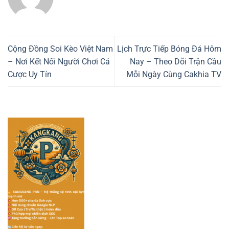
Cộng Đồng Soi Kèo Việt Nam
Lịch Trực Tiếp Bóng Đá Hôm
– Nơi Kết Nối Người Chơi Cá
Nay – Theo Dõi Trận Cầu
Cược Uy Tín
Mỗi Ngày Cùng Cakhia TV