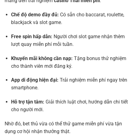
mang đến trải nghiệm
casino Thái miễn phí
:
Chế độ demo đầy đủ:
Có sẵn cho baccarat, roulette,
blackjack và slot game.
Free spin hấp dẫn:
Người chơi slot game nhận thêm
lượt quay miễn phí mỗi tuần.
Khuyến mãi không cần nạp:
Tặng bonus thử nghiệm
cho thành viên mới đăng ký.
App di động hiện đại:
Trải nghiệm miễn phí ngay trên
smartphone.
Hỗ trợ tận tâm:
Giải thích luật chơi, hướng dẫn chi tiết
cho người mới.
Nhờ đó, bet thủ vừa có thể thử game miễn phí vừa tận
dụng cơ hội nhận thưởng thật.