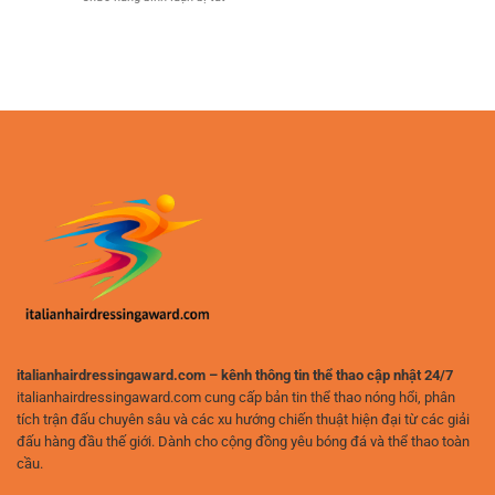
Và
người
Cá
–
Chọn
chơi
Cược
Cách
Cửa
yêu
Bundesliga
Xây
Hiệu
thích
–
Dựng
Quả
phân
Cách
Phương
tích
Theo
Pháp
Dõi
Chơi
Kèo
Hiệu
Bóng
Quả
Đá
Và
Đức
An
Và
Toàn
Nhận
Định
Hiệu
Quả
italianhairdressingaward.com – kênh thông tin thể thao cập nhật 24/7
italianhairdressingaward.com cung cấp bản tin thể thao nóng hổi, phân
tích trận đấu chuyên sâu và các xu hướng chiến thuật hiện đại từ các giải
đấu hàng đầu thế giới. Dành cho cộng đồng yêu bóng đá và thể thao toàn
cầu.