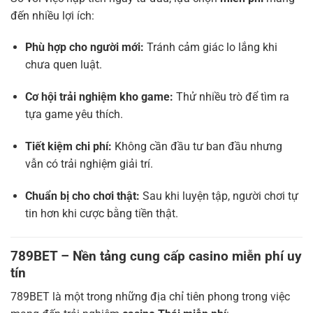
đến nhiều lợi ích:
Phù hợp cho người mới:
Tránh cảm giác lo lắng khi
chưa quen luật.
Cơ hội trải nghiệm kho game:
Thử nhiều trò để tìm ra
tựa game yêu thích.
Tiết kiệm chi phí:
Không cần đầu tư ban đầu nhưng
vẫn có trải nghiệm giải trí.
Chuẩn bị cho chơi thật:
Sau khi luyện tập, người chơi tự
tin hơn khi cược bằng tiền thật.
789BET – Nền tảng cung cấp casino miễn phí uy
tín
789BET là một trong những địa chỉ tiên phong trong việc