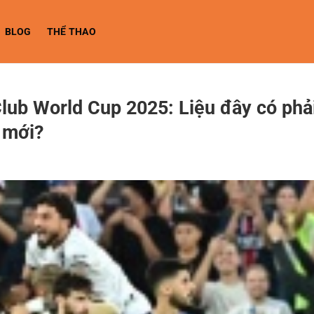
BLOG
THỂ THAO
lub World Cup 2025: Liệu đây có phải
c mới?