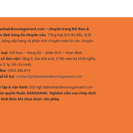
lianhairdressingaward.com – chuyên trang thể thao &
n định bóng đá chuyên sâu.
Tổng hợp lịch thi đấu, tỷ lệ
, bảng xếp hạng và phân tích chuyên môn từ các chuyên
.
 loại:
thể thao – bóng đá – phân tích – nhận định
 sở làm việc:
tầng 3, tòa nhà acb, 218b nam kỳ khởi nghĩa,
n 3, tp. hồ chí minh
line:
0903.456.819
il hỗ trợ:
contact@italianhairdressingaward.com
n tập & vận hành:
Đội ngũ italianhairdressingaward.com
ản quyền thuộc KANGKANG. Nghiêm cấm sao chép dưới
 hình thức khi chưa được cho phép.