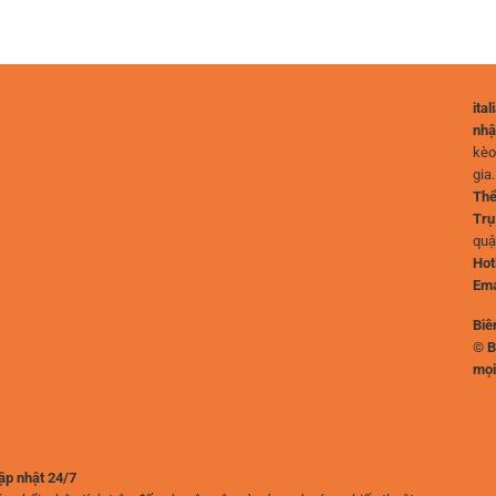
ita
nhậ
kèo
gia
Thể
Trụ
quậ
Hot
Ema
Biê
© B
mọi
ập nhật 24/7