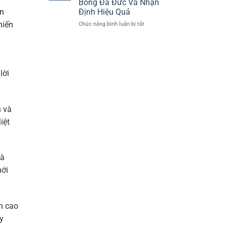
Bóng Đá Đức Và Nhận
phân
Cửa
Đá
ẫn
Định Hiệu Quả
tích
Hiệu
–
Quả
hiến
Cách
ở
Chức năng bình luận bị tắt
Xây
Cá
Dựng
Cược
Phương
Bundesliga
Pháp
–
Chơi
Cách
lời
Hiệu
Theo
Quả
Dõi
Và
Kèo
An
Bóng
n và
Toàn
Đá
Đức
iệt
Và
Nhận
Định
Hiệu
và
Quả
mới
h cao
y