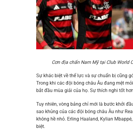
Cơn địa chấn Nam Mỹ tại Club World Cu
Sự khác biệt về thể lực và sự chuẩn bị cũng
Trong khi các đội bóng châu Âu đang mệt mỏi
bắt đầu mùa giải của họ. Sự thích nghi tốt hơn
Tuy nhiên, vòng bảng chỉ mới là bước khởi đầu
sao khủng của các đội bóng châu Âu như Real
không hề nhỏ. Erling Haaland, Kylian Mbappé,
biệt.