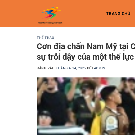
Bỏ
qua
TRANG CHỦ
nội
dung
THỂ THAO
Cơn địa chấn Nam Mỹ tại C
sự trỗi dậy của một thế lự
ĐĂNG VÀO
THÁNG 6 24, 2025
BỞI
ADMIN