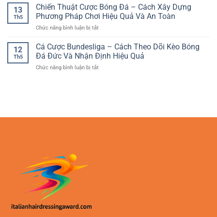
người
Tennis
Chiến Thuật Cược Bóng Đá – Cách Xây Dựng
dạng
Đầu
13
chơi
ATP
kèo
Phương Pháp Chơi Hiệu Quả Và An Toàn
An
online
Th5
Tour:
–
Toàn
ở
Chức năng bình luận bị tắt
Cách
Lựa
Chiến
Phân
chọn
Thuật
Cá Cược Bundesliga – Cách Theo Dõi Kèo Bóng
Tích
hấp
12
Cược
Trận
Đá Đức Và Nhận Định Hiệu Quả
dẫn
Th5
Bóng
Đấu
cho
ở
Chức năng bình luận bị tắt
Đá
Và
người
Cá
–
Chọn
chơi
Cược
Cách
Cửa
yêu
Bundesliga
Xây
Hiệu
thích
–
Dựng
Quả
phân
Cách
Phương
tích
Theo
Pháp
Dõi
Chơi
Kèo
Hiệu
Bóng
Quả
Đá
Và
Đức
An
Và
Toàn
Nhận
Định
Hiệu
Quả