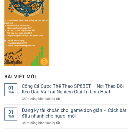
BÀI VIẾT MỚI
Cổng Cá Cược Thể Thao SP8BET – Nơi Theo Dõi
01
Kèo Đấu Và Trải Nghiệm Giải Trí Linh Hoạt
Th6
ở
Chức năng bình luận bị tắt
Cổng
Cá
Đăng ký tài khoản chơi game đơn giản – Cách bắt
31
Cược
đầu nhanh cho người mới
Th5
Thể
ở
Chức năng bình luận bị tắt
Thao
Đăng
SP8BET