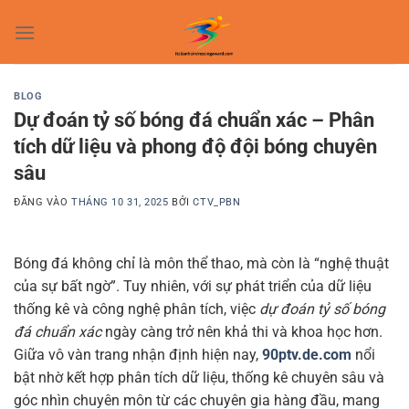
Bỏ
qua
nội
dung
BLOG
Dự đoán tỷ số bóng đá chuẩn xác – Phân
tích dữ liệu và phong độ đội bóng chuyên
sâu
ĐĂNG VÀO
THÁNG 10 31, 2025
BỞI
CTV_PBN
Bóng đá không chỉ là môn thể thao, mà còn là “nghệ thuật
của sự bất ngờ”. Tuy nhiên, với sự phát triển của dữ liệu
thống kê và công nghệ phân tích, việc
dự đoán tỷ số bóng
đá chuẩn xác
ngày càng trở nên khả thi và khoa học hơn.
Giữa vô vàn trang nhận định hiện nay,
90ptv.de.com
nổi
bật nhờ kết hợp phân tích dữ liệu, thống kê chuyên sâu và
góc nhìn chuyên môn từ các chuyên gia hàng đầu, mang