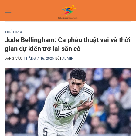
Bỏ
qua
nội
dung
THỂ THAO
Jude Bellingham: Ca phẫu thuật vai và thời
gian dự kiến trở lại sân cỏ
ĐĂNG VÀO
THÁNG 7 16, 2025
BỞI
ADMIN