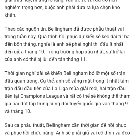
nghiêm trọng hơn, buộc anh phải đưa ra lựa chọn khó
khăn.
Theo các nguồn tin, Bellingham đã được phẫu thuật vai
trong tuần này. Quá trình hồi phục dự kiến sẽ kéo dài từ ba
đến bốn tháng, nghĩa là anh sẽ phải nghỉ thi đấu ít nhất
đến giữa tháng 10. Trong trường hợp xấu nhất, sự trở lại
của anh có thể bị lùi đến tận tháng 11.
Thời gian nghỉ dài sẽ khiến Bellingham bỏ lỡ một số trận
đấu quan trọng. Cụ thể, anh sẽ vắng mặt trong ít nhất tám
trận đấu đầu tiên của La Liga mùa giải mới, hai trận đầu
tiên tại Champions League và rất có thể sẽ không thể tham
gia hai đợt tập trung cùng đội tuyển quốc gia vào tháng 9
và tháng 10.
Sau ca phẫu thuật, Bellingham cần thời gian để hồi phục
và phục hồi chức năng. Anh sẽ phải giữ vai cố định và đeo