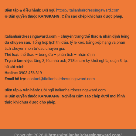
Biên tập & điều hành:
Đội ngũ
https://italianhairdressingaward.com
© Bản quyền thuộc KANGKANG. Cấm sao chép khi chưa được phép.
italianhairdressingaward.com – chuyên trang thể thao & nhận định bóng
đá chuyên sâu.
Tổng hợp lịch thi đấu, tỷ lệ kèo, bảng xếp hạng và phân
tích chuyên môn từ các chuyên gia.
Thể loại:
thể thao – bóng đá – phân tích – nhận định
Trụ sở làm việc:
tầng 3, tòa nhà acb, 218b nam kỳ khởi nghĩa, quận 3, tp.
hồ chí minh
Hotline:
0903.456.819
Email hỗ trợ:
contact@italianhairdressingaward.com
Biên tập & vận hành:
Đội ngũ italianhairdressingaward.com
© Bản quyền thuộc KANGKANG. Nghiêm cấm sao chép dưới mọi hình
thức khi chưa được cho phép.
Copyright 2026 ©
https://italianhairdressingaward.com/