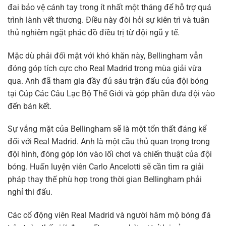
đai bảo vệ cánh tay trong ít nhất một tháng để hỗ trợ quá
trình lành vết thương. Điều này đòi hỏi sự kiên trì và tuân
thủ nghiêm ngặt phác đồ điều trị từ đội ngũ y tế.
Mặc dù phải đối mặt với khó khăn này, Bellingham vẫn
đóng góp tích cực cho Real Madrid trong mùa giải vừa
qua. Anh đã tham gia đầy đủ sáu trận đấu của đội bóng
tại Cúp Các Câu Lạc Bộ Thế Giới và góp phần đưa đội vào
đến bán kết.
Sự vắng mặt của Bellingham sẽ là một tổn thất đáng kể
đối với Real Madrid. Anh là một cầu thủ quan trọng trong
đội hình, đóng góp lớn vào lối chơi và chiến thuật của đội
bóng. Huấn luyện viên Carlo Ancelotti sẽ cần tìm ra giải
pháp thay thế phù hợp trong thời gian Bellingham phải
nghỉ thi đấu.
Các cổ động viên Real Madrid và người hâm mộ bóng đá