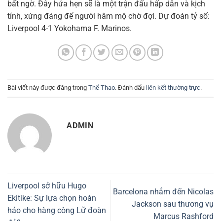
bất ngờ. Đây hứa hẹn sẽ là một trận đấu hấp dẫn và kịch
tính, xứng đáng để người hâm mộ chờ đợi. Dự đoán tỷ số:
Liverpool 4-1 Yokohama F. Marinos.
Bài viết này được đăng trong
Thể Thao
. Đánh dấu
liên kết thường trực
.
ADMIN
Liverpool sở hữu Hugo
Barcelona nhắm đến Nicolas
Ekitike: Sự lựa chọn hoàn
Jackson sau thương vụ
hảo cho hàng công Lữ đoàn
Marcus Rashford