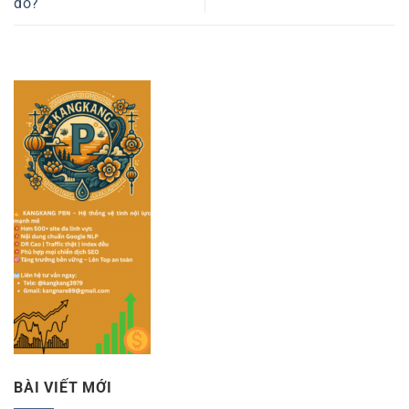
đỏ?
BÀI VIẾT MỚI