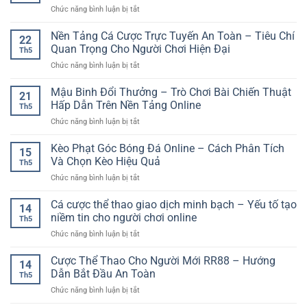
Hành
Hấp
ở
Chức năng bình luận bị tắt
Tuyến
Trình
Dẫn
Kèo
–
Đại
Thẻ
Nền Tảng Cá Cược Trực Tuyến An Toàn – Tiêu Chí
Không
Dương
22
Phạt
Gian
Quan Trọng Cho Người Chơi Hiện Đại
Đầy
Th5
Trong
Giải
Kịch
ở
Chức năng bình luận bị tắt
Bóng
Trí
Tính
Nền
Đá
Linh
Cho
Tảng
Mậu Binh Đổi Thưởng – Trò Chơi Bài Chiến Thuật
–
Hoạt
21
Người
Cá
Cách
Hấp Dẫn Trên Nền Tảng Online
Cho
Chơi
Th5
Cược
Phân
Người
Việt
ở
Chức năng bình luận bị tắt
Trực
Tích
Chơi
Mậu
Tuyến
Kèo
Hiện
Binh
Kèo Phạt Góc Bóng Đá Online – Cách Phân Tích
An
Phụ
15
Đại
Đổi
Toàn
Và Chọn Kèo Hiệu Quả
Hiệu
Th5
Thưởng
–
Quả
ở
Chức năng bình luận bị tắt
–
Tiêu
Kèo
Trò
Chí
Phạt
Cá cược thể thao giao dịch minh bạch – Yếu tố tạo
Chơi
Quan
14
Góc
Bài
niềm tin cho người chơi online
Trọng
Th5
Bóng
Chiến
Cho
ở
Chức năng bình luận bị tắt
Đá
Thuật
Người
Cá
Online
Hấp
Chơi
cược
Cược Thể Thao Cho Người Mới RR88 – Hướng
–
Dẫn
14
Hiện
thể
Cách
Dẫn Bắt Đầu An Toàn
Trên
Đại
Th5
thao
Phân
Nền
ở
Chức năng bình luận bị tắt
giao
Tích
Tảng
Cược
dịch
Và