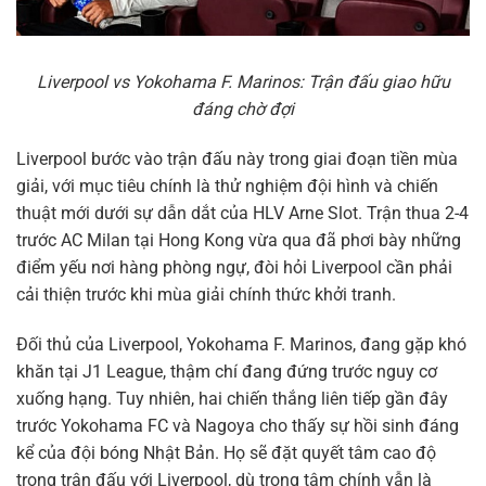
Liverpool vs Yokohama F. Marinos: Trận đấu giao hữu
đáng chờ đợi
Liverpool bước vào trận đấu này trong giai đoạn tiền mùa
giải, với mục tiêu chính là thử nghiệm đội hình và chiến
thuật mới dưới sự dẫn dắt của HLV Arne Slot. Trận thua 2-4
trước AC Milan tại Hong Kong vừa qua đã phơi bày những
điểm yếu nơi hàng phòng ngự, đòi hỏi Liverpool cần phải
cải thiện trước khi mùa giải chính thức khởi tranh.
Đối thủ của Liverpool, Yokohama F. Marinos, đang gặp khó
khăn tại J1 League, thậm chí đang đứng trước nguy cơ
xuống hạng. Tuy nhiên, hai chiến thắng liên tiếp gần đây
trước Yokohama FC và Nagoya cho thấy sự hồi sinh đáng
kể của đội bóng Nhật Bản. Họ sẽ đặt quyết tâm cao độ
trong trận đấu với Liverpool, dù trọng tâm chính vẫn là