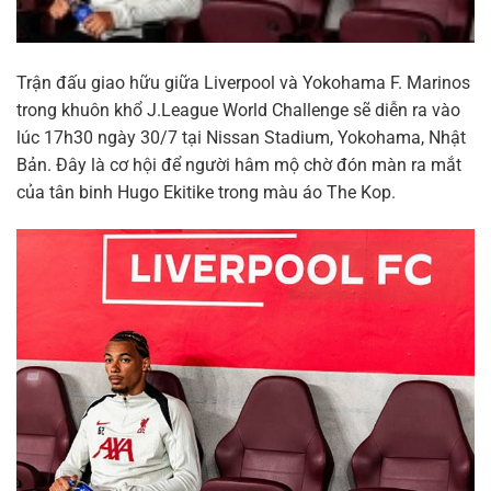
Trận đấu giao hữu giữa Liverpool và Yokohama F. Marinos
trong khuôn khổ J.League World Challenge sẽ diễn ra vào
lúc 17h30 ngày 30/7 tại Nissan Stadium, Yokohama, Nhật
Bản. Đây là cơ hội để người hâm mộ chờ đón màn ra mắt
của tân binh Hugo Ekitike trong màu áo The Kop.