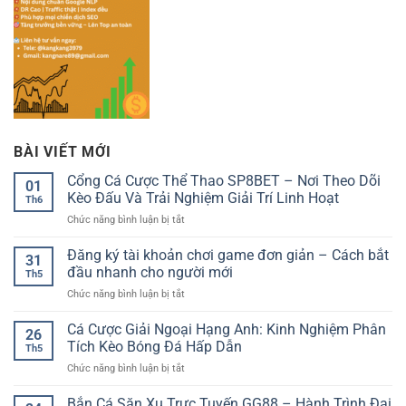
BÀI VIẾT MỚI
Cổng Cá Cược Thể Thao SP8BET – Nơi Theo Dõi
01
Kèo Đấu Và Trải Nghiệm Giải Trí Linh Hoạt
Th6
ở
Chức năng bình luận bị tắt
Cổng
Cá
Đăng ký tài khoản chơi game đơn giản – Cách bắt
31
Cược
đầu nhanh cho người mới
Th5
Thể
ở
Chức năng bình luận bị tắt
Thao
Đăng
SP8BET
ký
Cá Cược Giải Ngoại Hạng Anh: Kinh Nghiệm Phân
–
26
tài
Nơi
Tích Kèo Bóng Đá Hấp Dẫn
Th5
khoản
Theo
ở
Chức năng bình luận bị tắt
chơi
Dõi
Cá
game
Kèo
Cược
Bắn Cá Săn Xu Trực Tuyến GG88 – Hành Trình Đại
đơn
Đấu