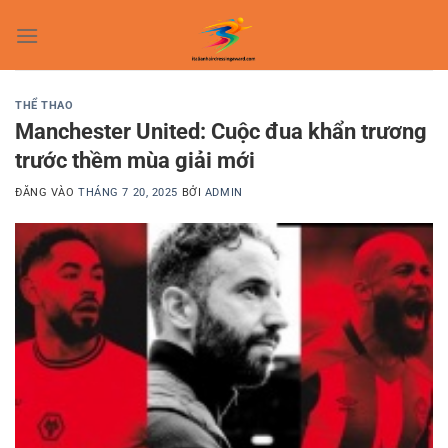
Bỏ
qua
nội
dung
THỂ THAO
Manchester United: Cuộc đua khẩn trương
trước thềm mùa giải mới
ĐĂNG VÀO
THÁNG 7 20, 2025
BỞI
ADMIN