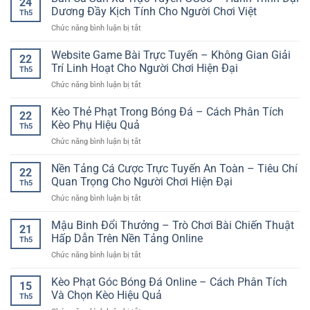
24
Giải
giản
Dương Đầy Kịch Tính Cho Người Chơi Việt
Và
Th5
Ngoại
–
Trải
ở
Chức năng bình luận bị tắt
Hạng
Cách
Nghiệm
Bắn
Anh:
bắt
Giải
Cá
Website Game Bài Trực Tuyến – Không Gian Giải
Kinh
đầu
22
Trí
Săn
Nghiệm
Trí Linh Hoạt Cho Người Chơi Hiện Đại
nhanh
Linh
Th5
Xu
Phân
cho
Hoạt
ở
Chức năng bình luận bị tắt
Trực
Tích
người
Website
Tuyến
Kèo
mới
Game
Kèo Thẻ Phạt Trong Bóng Đá – Cách Phân Tích
GG88
Bóng
22
Bài
–
Kèo Phụ Hiệu Quả
Đá
Th5
Trực
Hành
Hấp
ở
Chức năng bình luận bị tắt
Tuyến
Trình
Dẫn
Kèo
–
Đại
Thẻ
Nền Tảng Cá Cược Trực Tuyến An Toàn – Tiêu Chí
Không
Dương
22
Phạt
Gian
Quan Trọng Cho Người Chơi Hiện Đại
Đầy
Th5
Trong
Giải
Kịch
ở
Chức năng bình luận bị tắt
Bóng
Trí
Tính
Nền
Đá
Linh
Cho
Tảng
Mậu Binh Đổi Thưởng – Trò Chơi Bài Chiến Thuật
–
Hoạt
21
Người
Cá
Cách
Hấp Dẫn Trên Nền Tảng Online
Cho
Chơi
Th5
Cược
Phân
Người
Việt
ở
Chức năng bình luận bị tắt
Trực
Tích
Chơi
Mậu
Tuyến
Kèo
Hiện
Binh
Kèo Phạt Góc Bóng Đá Online – Cách Phân Tích
An
Phụ
15
Đại
Đổi
Toàn
Và Chọn Kèo Hiệu Quả
Hiệu
Th5
Thưởng
–
Quả