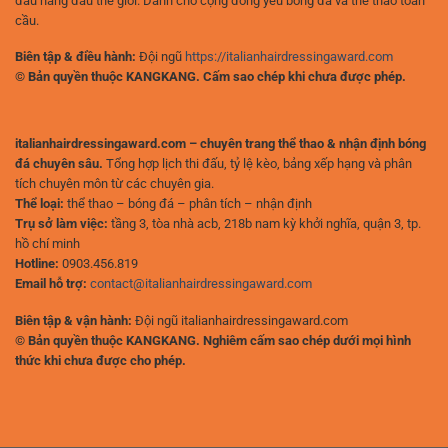
đấu hàng đầu thế giới. Dành cho cộng đồng yêu bóng đá và thể thao toàn
cầu.
Biên tập & điều hành:
Đội ngũ
https://italianhairdressingaward.com
© Bản quyền thuộc KANGKANG. Cấm sao chép khi chưa được phép.
italianhairdressingaward.com – chuyên trang thể thao & nhận định bóng
đá chuyên sâu.
Tổng hợp lịch thi đấu, tỷ lệ kèo, bảng xếp hạng và phân
tích chuyên môn từ các chuyên gia.
Thể loại:
thể thao – bóng đá – phân tích – nhận định
Trụ sở làm việc:
tầng 3, tòa nhà acb, 218b nam kỳ khởi nghĩa, quận 3, tp.
hồ chí minh
Hotline:
0903.456.819
Email hỗ trợ:
contact@italianhairdressingaward.com
Biên tập & vận hành:
Đội ngũ italianhairdressingaward.com
© Bản quyền thuộc KANGKANG. Nghiêm cấm sao chép dưới mọi hình
thức khi chưa được cho phép.