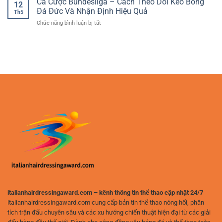
Cá Cược Bundesliga – Cách Theo Dõi Kèo Bóng
Tích
hấp
12
Cược
Trận
Đá Đức Và Nhận Định Hiệu Quả
dẫn
Th5
Bóng
Đấu
cho
ở
Chức năng bình luận bị tắt
Đá
Và
người
Cá
–
Chọn
chơi
Cược
Cách
Cửa
yêu
Bundesliga
Xây
Hiệu
thích
–
Dựng
Quả
phân
Cách
Phương
tích
Theo
Pháp
Dõi
Chơi
Kèo
Hiệu
Bóng
Quả
Đá
Và
Đức
An
Và
Toàn
Nhận
Định
Hiệu
Quả
italianhairdressingaward.com – kênh thông tin thể thao cập nhật 24/7
italianhairdressingaward.com cung cấp bản tin thể thao nóng hổi, phân
tích trận đấu chuyên sâu và các xu hướng chiến thuật hiện đại từ các giải