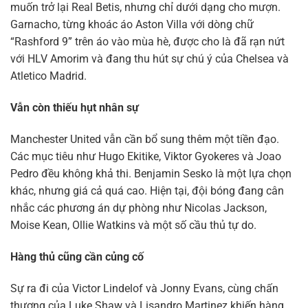
muốn trở lại Real Betis, nhưng chỉ dưới dạng cho mượn.
Garnacho, từng khoác áo Aston Villa với dòng chữ
“Rashford 9” trên áo vào mùa hè, được cho là đã rạn nứt
với HLV Amorim và đang thu hút sự chú ý của Chelsea và
Atletico Madrid.
Vẫn còn thiếu hụt nhân sự
Manchester United vẫn cần bổ sung thêm một tiền đạo.
Các mục tiêu như Hugo Ekitike, Viktor Gyokeres và Joao
Pedro đều không khả thi. Benjamin Sesko là một lựa chọn
khác, nhưng giá cả quá cao. Hiện tại, đội bóng đang cân
nhắc các phương án dự phòng như Nicolas Jackson,
Moise Kean, Ollie Watkins và một số cầu thủ tự do.
Hàng thủ cũng cần củng cố
Sự ra đi của Victor Lindelof và Jonny Evans, cùng chấn
thương của Luke Shaw và Lisandro Martinez khiến hàng