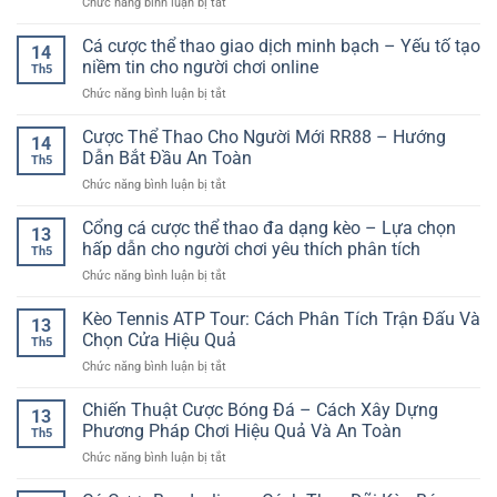
ở
Chức năng bình luận bị tắt
–
Tiêu
Kèo
Trò
Chí
Phạt
Cá cược thể thao giao dịch minh bạch – Yếu tố tạo
Chơi
Quan
14
Góc
Bài
niềm tin cho người chơi online
Trọng
Th5
Bóng
Chiến
Cho
ở
Chức năng bình luận bị tắt
Đá
Thuật
Người
Cá
Online
Hấp
Chơi
cược
Cược Thể Thao Cho Người Mới RR88 – Hướng
–
Dẫn
14
Hiện
thể
Cách
Dẫn Bắt Đầu An Toàn
Trên
Đại
Th5
thao
Phân
Nền
ở
Chức năng bình luận bị tắt
giao
Tích
Tảng
Cược
dịch
Và
Online
Thể
Cổng cá cược thể thao đa dạng kèo – Lựa chọn
minh
Chọn
13
Thao
bạch
hấp dẫn cho người chơi yêu thích phân tích
Kèo
Th5
Cho
–
Hiệu
ở
Chức năng bình luận bị tắt
Người
Yếu
Quả
Cổng
Mới
tố
cá
Kèo Tennis ATP Tour: Cách Phân Tích Trận Đấu Và
RR88
tạo
13
cược
–
Chọn Cửa Hiệu Quả
niềm
Th5
thể
Hướng
tin
ở
Chức năng bình luận bị tắt
thao
Dẫn
cho
Kèo
đa
Bắt
người
Tennis
Chiến Thuật Cược Bóng Đá – Cách Xây Dựng
dạng
Đầu
13
chơi
ATP
kèo
Phương Pháp Chơi Hiệu Quả Và An Toàn
An
online
Th5
Tour:
–
Toàn
ở
Chức năng bình luận bị tắt
Cách
Lựa
Chiến
Phân
chọn
Thuật