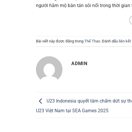
người hâm mộ bàn tán sôi nổi trong thời gian t
Bài viết này được đăng trong
Thể Thao
. Đánh dấu
liên kết
ADMIN
U23 Indonesia quyết tâm chấm dứt sự thố
U23 Việt Nam tại SEA Games 2025