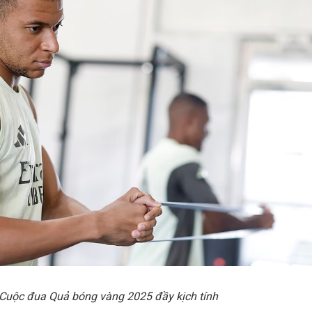
Cuộc đua Quả bóng vàng 2025 đầy kịch tính