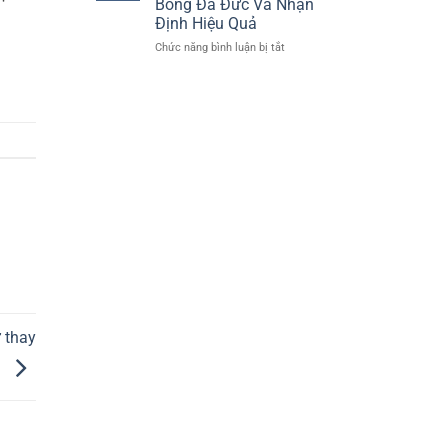
Bóng Đá Đức Và Nhận
phân
Cửa
Đá
Định Hiệu Quả
tích
Hiệu
–
Quả
Cách
ở
Chức năng bình luận bị tắt
Xây
Cá
Dựng
Cược
Phương
Bundesliga
Pháp
–
Chơi
Cách
Hiệu
Theo
Quả
Dõi
Và
Kèo
An
Bóng
Toàn
Đá
Đức
Và
Nhận
Định
Hiệu
Quả
ự thay
d