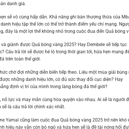
hân danh giá.
ẹn sẽ vô cùng hấp dẫn. Khả năng ghi bàn thượng thừa của M
danh hiệu tập thể lớn có thể trở thành điểm yếu chí mạng. Ngượ
g, đây là một lợi thế không nhỏ trong cuộc đua đến Quả bóng 
igo và giành được Quả bóng vàng 2025? Hay Dembele sẽ tiếp tục
? Câu trả lời sẽ được hé lộ trong thời gian tới, hứa hẹn mang đ
 trên toàn thế giới.
c chờ đợi những diễn biến tiếp theo. Liệu một mùa giải bùng
được những danh hiệu lớn, có đủ sức thay đổi cục diện? Hay
ng định vị trí của mình trong làng bóng đá thế giới?
g, nỗ lực và may mắn cùng hòa quyện vào nhau. Ai sẽ là người 
ẽ là câu trả lời chính xác nhất.
mine Yamal cũng làm cuộc đua Quả bóng vàng 2025 trở nên khó
anh hiệu này vẫn còn bỏ ngỏ và hứa hẹn sẽ là đề tài nóng hổi đ