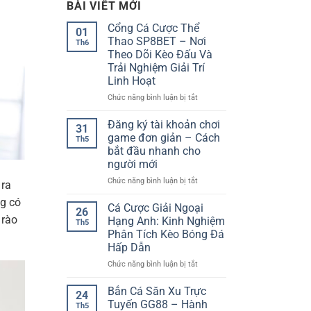
BÀI VIẾT MỚI
Cổng Cá Cược Thể
01
Thao SP8BET – Nơi
Th6
Theo Dõi Kèo Đấu Và
Trải Nghiệm Giải Trí
Linh Hoạt
ở
Chức năng bình luận bị tắt
Cổng
Cá
Đăng ký tài khoản chơi
31
Cược
game đơn giản – Cách
Th5
Thể
bắt đầu nhanh cho
Thao
người mới
SP8BET
–
ở
Chức năng bình luận bị tắt
 ra
Nơi
Đăng
g có
Theo
ký
Cá Cược Giải Ngoại
26
Dõi
tài
 rào
Hạng Anh: Kinh Nghiệm
Th5
Kèo
khoản
Phân Tích Kèo Bóng Đá
Đấu
chơi
Hấp Dẫn
Và
game
Trải
đơn
ở
Chức năng bình luận bị tắt
Nghiệm
giản
Cá
Giải
–
Cược
Bắn Cá Săn Xu Trực
24
Trí
Cách
Giải
Tuyến GG88 – Hành
Th5
Linh
bắt
Ngoại