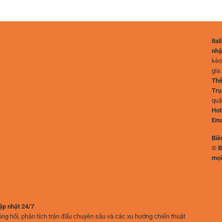
ita
nhậ
kèo
gia
Thể
Trụ
quậ
Hot
Ema
Biê
© B
mọi
ập nhật 24/7
óng hổi, phân tích trận đấu chuyên sâu và các xu hướng chiến thuật