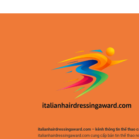
italianhairdressingaward.com – kênh thông tin thể thao c
italianhairdressingaward.com cung cấp bản tin thể thao n