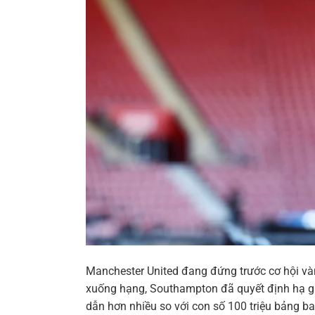
Manchester United đang đứng trước cơ hội vàn
xuống hạng, Southampton đã quyết định hạ gi
dẫn hơn nhiều so với con số 100 triệu bảng 