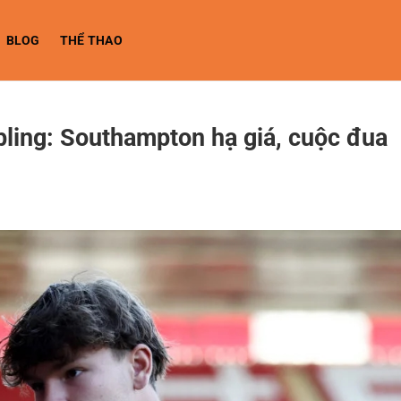
BLOG
THỂ THAO
bling: Southampton hạ giá, cuộc đua