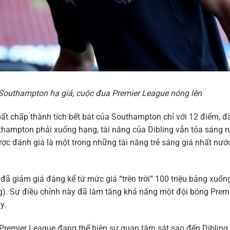
: Southampton hạ giá, cuộc đua Premier League nóng lên
bất chấp thành tích bết bát của Southampton chỉ với 12 điểm, đ
thampton phải xuống hạng, tài năng của Dibling vẫn tỏa sáng rự
ợc đánh giá là một trong những tài năng trẻ sáng giá nhất nướ
ã giảm giá đáng kể từ mức giá “trên trời” 100 triệu bảng xuốn
ng). Sự điều chỉnh này đã làm tăng khả năng một đội bóng Prem
y.
Premier League đang thể hiện sự quan tâm sát sao đến Dibling.