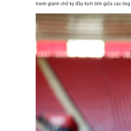
tranh giành chữ ký đầy kịch tính giữa các ông