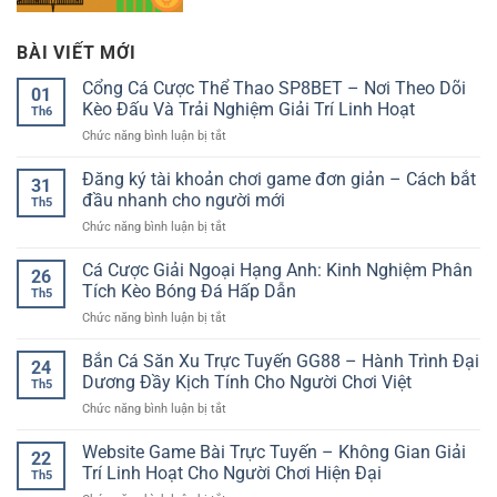
BÀI VIẾT MỚI
Cổng Cá Cược Thể Thao SP8BET – Nơi Theo Dõi
01
Kèo Đấu Và Trải Nghiệm Giải Trí Linh Hoạt
Th6
ở
Chức năng bình luận bị tắt
Cổng
Cá
Đăng ký tài khoản chơi game đơn giản – Cách bắt
31
Cược
đầu nhanh cho người mới
Th5
Thể
ở
Chức năng bình luận bị tắt
Thao
Đăng
SP8BET
ký
Cá Cược Giải Ngoại Hạng Anh: Kinh Nghiệm Phân
–
26
tài
Nơi
Tích Kèo Bóng Đá Hấp Dẫn
Th5
khoản
Theo
ở
Chức năng bình luận bị tắt
chơi
Dõi
Cá
game
Kèo
Cược
Bắn Cá Săn Xu Trực Tuyến GG88 – Hành Trình Đại
đơn
Đấu
24
Giải
giản
Dương Đầy Kịch Tính Cho Người Chơi Việt
Và
Th5
Ngoại
–
Trải
ở
Chức năng bình luận bị tắt
Hạng
Cách
Nghiệm
Bắn
Anh:
bắt
Giải
Cá
Website Game Bài Trực Tuyến – Không Gian Giải
Kinh
đầu
22
Trí
Săn
Nghiệm
Trí Linh Hoạt Cho Người Chơi Hiện Đại
nhanh
Linh
Th5
Xu
Phân
cho
Hoạt