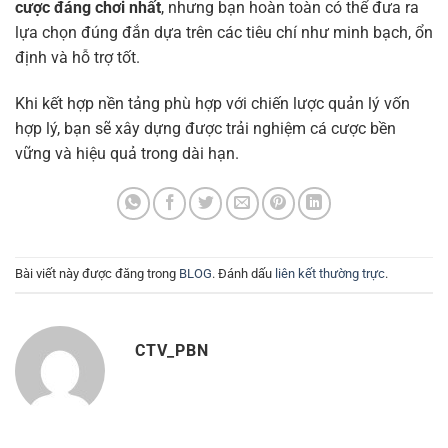
cược đáng chơi nhất
, nhưng bạn hoàn toàn có thể đưa ra
lựa chọn đúng đắn dựa trên các tiêu chí như minh bạch, ổn
định và hỗ trợ tốt.
Khi kết hợp nền tảng phù hợp với chiến lược quản lý vốn
hợp lý, bạn sẽ xây dựng được trải nghiệm cá cược bền
vững và hiệu quả trong dài hạn.
Bài viết này được đăng trong
BLOG
. Đánh dấu
liên kết thường trực
.
CTV_PBN