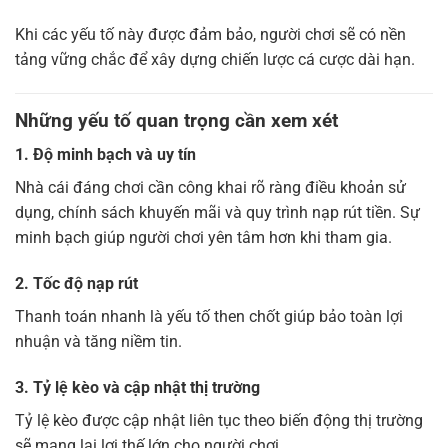
Khi các yếu tố này được đảm bảo, người chơi sẽ có nền
tảng vững chắc để xây dựng chiến lược cá cược dài hạn.
Những yếu tố quan trọng cần xem xét
1. Độ minh bạch và uy tín
Nhà cái đáng chơi cần công khai rõ ràng điều khoản sử
dụng, chính sách khuyến mãi và quy trình nạp rút tiền. Sự
minh bạch giúp người chơi yên tâm hơn khi tham gia.
2. Tốc độ nạp rút
Thanh toán nhanh là yếu tố then chốt giúp bảo toàn lợi
nhuận và tăng niềm tin.
3. Tỷ lệ kèo và cập nhật thị trường
Tỷ lệ kèo được cập nhật liên tục theo biến động thị trường
sẽ mang lại lợi thế lớn cho người chơi.