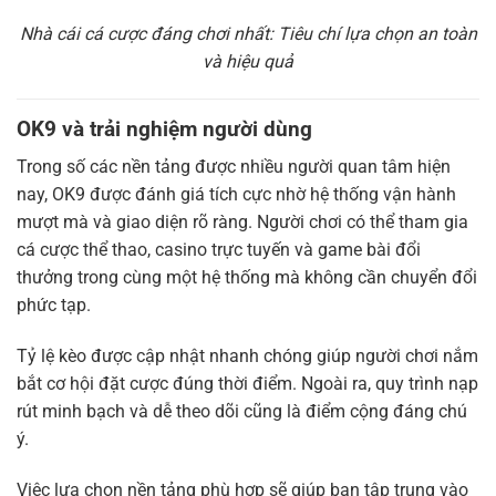
Nhà cái cá cược đáng chơi nhất: Tiêu chí lựa chọn an toàn
và hiệu quả
OK9 và trải nghiệm người dùng
Trong số các nền tảng được nhiều người quan tâm hiện
nay, OK9 được đánh giá tích cực nhờ hệ thống vận hành
mượt mà và giao diện rõ ràng. Người chơi có thể tham gia
cá cược thể thao, casino trực tuyến và game bài đổi
thưởng trong cùng một hệ thống mà không cần chuyển đổi
phức tạp.
Tỷ lệ kèo được cập nhật nhanh chóng giúp người chơi nắm
bắt cơ hội đặt cược đúng thời điểm. Ngoài ra, quy trình nạp
rút minh bạch và dễ theo dõi cũng là điểm cộng đáng chú
ý.
Việc lựa chọn nền tảng phù hợp sẽ giúp bạn tập trung vào