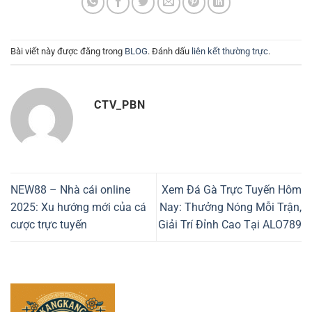
Bài viết này được đăng trong
BLOG
. Đánh dấu
liên kết thường trực
.
CTV_PBN
NEW88 – Nhà cái online
Xem Đá Gà Trực Tuyến Hôm
2025: Xu hướng mới của cá
Nay: Thưởng Nóng Mỗi Trận,
cược trực tuyến
Giải Trí Đỉnh Cao Tại ALO789