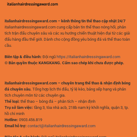
italianhairdressingaward.com – kênh thông tin thể thao cập nhật 24/7
italianhairdressingaward.com cung cấp bản tin thể thao nóng hổi, phân
tích trận đấu chuyên sâu và các xu hướng chiến thuật hiện đại từ các giải
đấu hàng đầu thế giới. Dành cho cộng đồng yêu bóng đá và thể thao toàn
cầu.
Biên tập & điều hành:
Đội ngũ
https://italianhairdressingaward.com
© Bản quyền thuộc KANGKANG. Cấm sao chép khi chưa được phép.
italianhairdressingaward.com – chuyên trang thể thao & nhận định bóng
đá chuyên sâu.
Tổng hợp lịch thi đấu, tỷ lệ kèo, bảng xếp hạng và phân
tích chuyên môn từ các chuyên gia.
Thể loại:
thể thao – bóng đá – phân tích – nhận định
Trụ sở làm việc:
tầng 3, tòa nhà acb, 218b nam kỳ khởi nghĩa, quận 3, tp.
hồ chí minh
Hotline:
0903.456.819
Email hỗ trợ:
contact@italianhairdressingaward.com