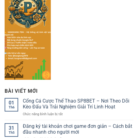
BÀI VIẾT MỚI
Cổng Cá Cược Thể Thao SP8BET – Nơi Theo Dõi
01
Kèo Đấu Và Trải Nghiệm Giải Trí Linh Hoạt
Th6
ở
Chức năng bình luận bị tắt
Cổng
Cá
Đăng ký tài khoản chơi game đơn giản – Cách bắt
31
Cược
đầu nhanh cho người mới
Th5
Thể