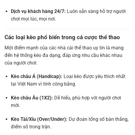
Dịch vụ khách hàng 24/7:
Luôn sẵn sàng hỗ trợ người
chơi mọi lúc, mọi nơi.
Các loại kèo phổ biến trong cá cược thể thao
Một điểm mạnh của các nhà cái thể thao uy tín là mang
đến hệ thống kèo đa dạng, đáp ứng nhu cầu khác nhau
của người chơi:
Kèo châu Á (Handicap):
Loại kèo được yêu thích nhất
tại Việt Nam vì tính công bằng.
Kèo châu Âu (1X2):
Dễ hiểu, phù hợp với người chơi
mới.
Kèo Tài/Xỉu (Over/Under):
Dự đoán tổng số bàn thắng,
điểm số trong trận.