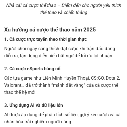
Nhà cái cá cược thể thao – Điểm đến cho người yêu thích
thể thao và chiến thắng
Xu hướng cá cược thể thao năm 2025
1. Cá cược trực tuyến theo thời gian thực
Người chơi ngày càng thích đặt cược khi trận đấu đang
diễn ra, tận dụng diễn biến bất ngờ để tối ưu lợi nhuận.
2. Cá cược eSports bùng nổ
Các tựa game như Liên Minh Huyền Thoại, CS:GO, Dota 2,
Valorant… đã trở thành “mảnh đất vàng” của cá cược thể
thao thế hệ mới.
3. Ứng dụng AI và dữ liệu lớn
AI được áp dụng để phân tích số liệu, gợi ý kèo cược và cá
nhân hóa trải nghiệm người dùng.