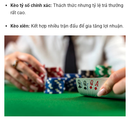
Kèo tỷ số chính xác:
Thách thức nhưng tỷ lệ trả thưởng
rất cao.
Kèo xiên:
Kết hợp nhiều trận đấu để gia tăng lợi nhuận.