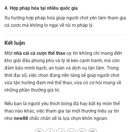
4. Hợp pháp hóa tại nhiều quốc gia
Xu hướng hợp pháp hóa giúp người chơi yên tâm tham gia
cá cược mà không lo ngại về rủi ro pháp lý.
Kết luận
Một
nhà cái cá cược thể thao
uy tín không chỉ mang đến
kho giải đấu phong phú và tỷ lệ kèo cạnh tranh, mà còn
đảm bảo minh bạch, an toàn và dịch vụ tận tâm. Trong
thời đại số, việc chọn đúng nền tảng sẽ giúp người chơi
vừa tận hưởng đam mê thể thao, vừa có cơ hội mang về
những phần thưởng giá trị.
Nếu bạn là người yêu thích bóng đá hay bất kỳ môn thể
thao nào khác, việc tham gia tại một thương hiệu uy tín
như
new88
chắc chắn sẽ là lựa chọn khôn ngoan.