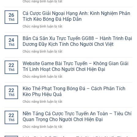
ở
Chức năng bình luận bị tắt
Thao
Đăng
SP8BET
ký
Cá Cược Giải Ngoại Hạng Anh: Kinh Nghiệm Phân
–
26
tài
Nơi
Tích Kèo Bóng Đá Hấp Dẫn
Th5
khoản
Theo
ở
Chức năng bình luận bị tắt
chơi
Dõi
Cá
game
Kèo
Cược
Bắn Cá Săn Xu Trực Tuyến GG88 – Hành Trình Đại
đơn
Đấu
24
Giải
giản
Dương Đầy Kịch Tính Cho Người Chơi Việt
Và
Th5
Ngoại
–
Trải
ở
Chức năng bình luận bị tắt
Hạng
Cách
Nghiệm
Bắn
Anh:
bắt
Giải
Cá
Website Game Bài Trực Tuyến – Không Gian Giải
Kinh
đầu
22
Trí
Săn
Nghiệm
Trí Linh Hoạt Cho Người Chơi Hiện Đại
nhanh
Linh
Th5
Xu
Phân
cho
Hoạt
ở
Chức năng bình luận bị tắt
Trực
Tích
người
Website
Tuyến
Kèo
mới
Game
Kèo Thẻ Phạt Trong Bóng Đá – Cách Phân Tích
GG88
Bóng
22
Bài
–
Kèo Phụ Hiệu Quả
Đá
Th5
Trực
Hành
Hấp
ở
Chức năng bình luận bị tắt
Tuyến
Trình
Dẫn
Kèo
–
Đại
Thẻ
Nền Tảng Cá Cược Trực Tuyến An Toàn – Tiêu Chí
Không
Dương
22
Phạt
Gian
Quan Trọng Cho Người Chơi Hiện Đại
Đầy
Th5
Trong
Giải
Kịch
ở
Chức năng bình luận bị tắt
Bóng
Trí
Tính
Nền
Đá
Linh
Cho
Tảng