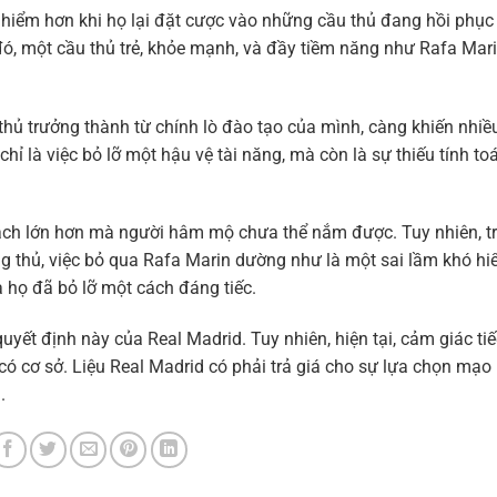
iểm hơn khi họ lại đặt cược vào những cầu thủ đang hồi phục
ó, một cầu thủ trẻ, khỏe mạnh, và đầy tiềm năng như Rafa Mari
thủ trưởng thành từ chính lò đào tạo của mình, càng khiến nhiề
ỉ là việc bỏ lỡ một hậu vệ tài năng, mà còn là sự thiếu tính to
oạch lớn hơn mà người hâm mộ chưa thể nắm được. Tuy nhiên, t
g thủ, việc bỏ qua Rafa Marin dường như là một sai lầm khó hi
 họ đã bỏ lỡ một cách đáng tiếc.
quyết định này của Real Madrid. Tuy nhiên, hiện tại, cảm giác ti
có cơ sở. Liệu Real Madrid có phải trả giá cho sự lựa chọn mạo
.