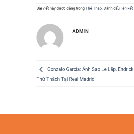
Bài viết này được đăng trong
Thể Thao
. Đánh dấu
liên kết
ADMIN
Gonzalo Garcia: Ánh Sao Le Lấp, Endrick
Thử Thách Tại Real Madrid