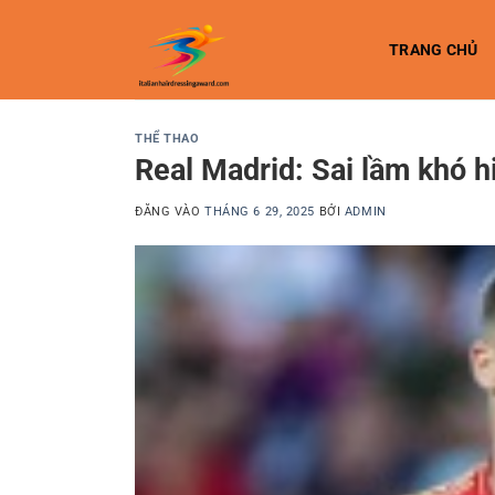
Bỏ
qua
TRANG CHỦ
nội
dung
THỂ THAO
Real Madrid: Sai lầm khó h
ĐĂNG VÀO
THÁNG 6 29, 2025
BỞI
ADMIN