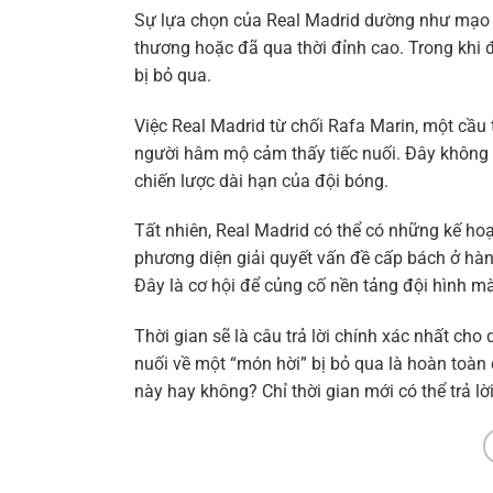
Sự lựa chọn của Real Madrid dường như mạo h
thương hoặc đã qua thời đỉnh cao. Trong khi đ
bị bỏ qua.
Việc Real Madrid từ chối Rafa Marin, một cầu 
người hâm mộ cảm thấy tiếc nuối. Đây không ch
chiến lược dài hạn của đội bóng.
Tất nhiên, Real Madrid có thể có những kế h
phương diện giải quyết vấn đề cấp bách ở hàn
Đây là cơ hội để củng cố nền tảng đội hình mà
Thời gian sẽ là câu trả lời chính xác nhất cho 
nuối về một “món hời” bị bỏ qua là hoàn toàn 
này hay không? Chỉ thời gian mới có thể trả lời