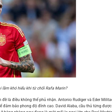
i lầm khó hiểu khi từ chối Rafa Marin?
đề là điều không thể phủ nhận. Antonio Rudiger và Eder Militao
 thể đảm bảo phong độ đỉnh cao. David Alaba, cầu thủ từng được