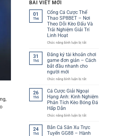
BÀI VIẾT MỚI
Cổng Cá Cược Thể
01
Thao SP8BET – Nơi
Th6
Theo Dõi Kèo Đấu Và
Trải Nghiệm Giải Trí
Linh Hoạt
ở
Chức năng bình luận bị tắt
Cổng
Cá
Đăng ký tài khoản chơi
31
Cược
game đơn giản – Cách
Th5
Thể
bắt đầu nhanh cho
Thao
người mới
SP8BET
–
ở
Chức năng bình luận bị tắt
Nơi
Đăng
Theo
ký
Cá Cược Giải Ngoại
a
26
Dõi
tài
Hạng Anh: Kinh Nghiệm
Th5
ng,
Kèo
khoản
Phân Tích Kèo Bóng Đá
Đấu
chơi
ho
Hấp Dẫn
Và
game
Trải
đơn
ở
Chức năng bình luận bị tắt
Nghiệm
giản
Cá
Giải
–
Cược
Bắn Cá Săn Xu Trực
24
Trí
Cách
Giải
Tuyến GG88 – Hành
Th5
Linh
bắt
Ngoại