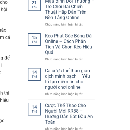
Mậu Binh Đổi Thưởng –
 cho
21
Tích
Hiện
Cá
Trò Chơi Bài Chiến
Th5
 hội
Kèo
Đại
Cược
Thuật Hấp Dẫn Trên
Phụ
Trực
Nền Tảng Online
Hiệu
Tuyến
Quả
An
ở
Chức năng bình luận bị tắt
Toàn
hảo
Mậu
–
Binh
Kèo Phạt Góc Bóng Đá
ồm cả
15
Tiêu
Đổi
Online – Cách Phân
Th5
Chí
Thưởng
Tích Và Chọn Kèo Hiệu
Quan
–
Quả
Trọng
Trò
ng để
Cho
Chơi
ở
Chức năng bình luận bị tắt
Người
Bài
Kèo
i
Chơi
Chiến
Phạt
Cá cược thể thao giao
t
14
Hiện
Thuật
Góc
dịch minh bạch – Yếu
Th5
Đại
Hấp
Bóng
tố tạo niềm tin cho
Dẫn
Đá
người chơi online
Trên
Online
h thi
Nền
–
ở
Chức năng bình luận bị tắt
Tảng
Cách
Cá
 hiệu
Online
Phân
cược
Cược Thể Thao Cho
14
Tích
thể
Người Mới RR88 –
Th5
Và
thao
Hướng Dẫn Bắt Đầu An
Chọn
giao
ạc
Toàn
Kèo
dịch
Hiệu
minh
ở
Chức năng bình luận bị tắt