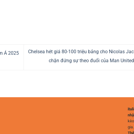
Chelsea hét giá 80-100 triệu bảng cho Nicolas Jac
m Á 2025
chặn đứng sự theo đuổi của Man Unite
ita
nhậ
kèo
gia
Thể