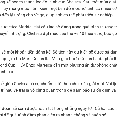
rong kế hoạch thanh lọc đội hình của Chelsea. Sau một mùa giải
 này mong muốn tìm kiếm một bến đỗ mới, nơi anh có nhiều cơ
 đến lý tưởng cho Veiga, giúp anh có thể phát triển sự nghiệp.
Atletico Madrid. Hai câu lạc bộ đang trong quá trình thương t
chuyển nhượng. Chelsea đặt mục tiêu thu về 40 triệu euro, bao g
 về một khoản tiền đáng kể. Số tiền này dự kiến sẽ được sử dụ
 áp lực cho Marc Cucurella. Mùa giải trước, Cucurella đã phải th
b World Cup. HLV Enzo Maresca cần một phương án dự phòng chấ
anh cao.
ẽ giúp Chelsea có sự chuẩn bị tốt hơn cho mùa giải mới. Với lịc
 trí hậu vệ trái là vô cùng quan trọng để đảm bảo sự ổn định và
đoán sẽ sớm được hoàn tất trong những ngày tới. Cả hai câu l
 lợi để quá trình đàm phán diễn ra nhanh chóng và suôn sẻ.