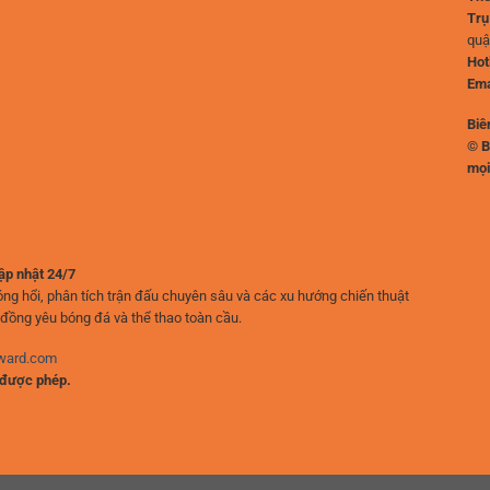
Trụ
quậ
Hot
Ema
Biê
© B
mọi
ập nhật 24/7
óng hổi, phân tích trận đấu chuyên sâu và các xu hướng chiến thuật
 đồng yêu bóng đá và thể thao toàn cầu.
award.com
được phép.