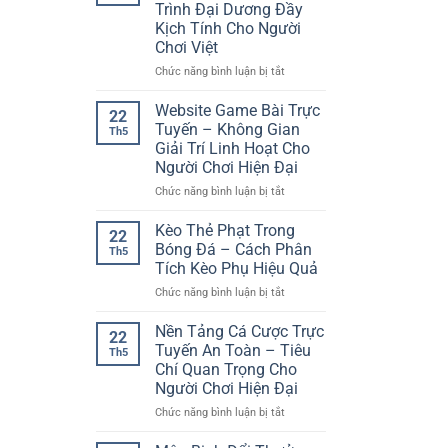
Trình Đại Dương Đầy
Hoạt
đầu
Hạng
Kịch Tính Cho Người
nhanh
Anh:
Chơi Việt
cho
Kinh
người
Nghiệm
ở
Chức năng bình luận bị tắt
mới
Phân
Bắn
Tích
Cá
Website Game Bài Trực
22
Kèo
Săn
Tuyến – Không Gian
Th5
Bóng
Xu
Giải Trí Linh Hoạt Cho
Đá
Trực
Người Chơi Hiện Đại
Hấp
Tuyến
Dẫn
GG88
ở
Chức năng bình luận bị tắt
–
Website
Hành
Game
Kèo Thẻ Phạt Trong
22
Trình
Bài
Bóng Đá – Cách Phân
Th5
Đại
Trực
Tích Kèo Phụ Hiệu Quả
Dương
Tuyến
Đầy
ở
Chức năng bình luận bị tắt
–
Kịch
Kèo
Không
Tính
Thẻ
Gian
Nền Tảng Cá Cược Trực
22
Cho
Phạt
Giải
Tuyến An Toàn – Tiêu
Th5
Người
Trong
Trí
Chí Quan Trọng Cho
Chơi
Bóng
Linh
Người Chơi Hiện Đại
Việt
Đá
Hoạt
–
Cho
ở
Chức năng bình luận bị tắt
Cách
Người
Nền
Phân
Chơi
Tảng