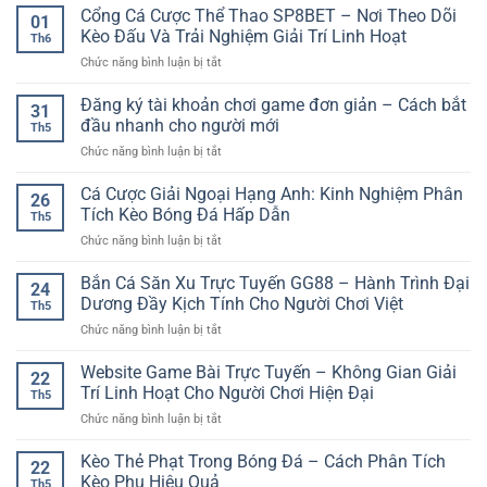
Cổng Cá Cược Thể Thao SP8BET – Nơi Theo Dõi
01
Kèo Đấu Và Trải Nghiệm Giải Trí Linh Hoạt
Th6
ở
Chức năng bình luận bị tắt
Cổng
Cá
Đăng ký tài khoản chơi game đơn giản – Cách bắt
31
Cược
đầu nhanh cho người mới
Th5
Thể
ở
Chức năng bình luận bị tắt
Thao
Đăng
SP8BET
ký
Cá Cược Giải Ngoại Hạng Anh: Kinh Nghiệm Phân
–
26
tài
Nơi
Tích Kèo Bóng Đá Hấp Dẫn
Th5
khoản
Theo
ở
Chức năng bình luận bị tắt
chơi
Dõi
Cá
game
Kèo
Cược
Bắn Cá Săn Xu Trực Tuyến GG88 – Hành Trình Đại
đơn
Đấu
24
Giải
giản
Dương Đầy Kịch Tính Cho Người Chơi Việt
Và
Th5
Ngoại
–
Trải
ở
Chức năng bình luận bị tắt
Hạng
Cách
Nghiệm
Bắn
Anh:
bắt
Giải
Cá
Website Game Bài Trực Tuyến – Không Gian Giải
Kinh
đầu
22
Trí
Săn
Nghiệm
Trí Linh Hoạt Cho Người Chơi Hiện Đại
nhanh
Linh
Th5
Xu
Phân
cho
Hoạt
ở
Chức năng bình luận bị tắt
Trực
Tích
người
Website
Tuyến
Kèo
mới
Game
Kèo Thẻ Phạt Trong Bóng Đá – Cách Phân Tích
GG88
Bóng
22
Bài
–
Kèo Phụ Hiệu Quả
Đá
Th5