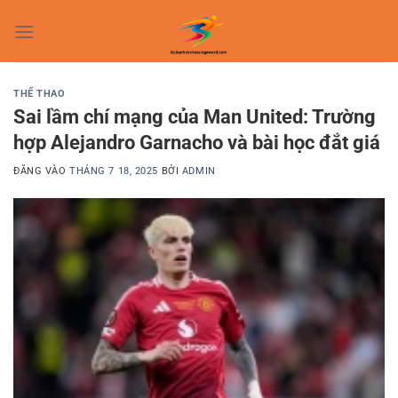
Bỏ
qua
nội
dung
THỂ THAO
Sai lầm chí mạng của Man United: Trường
hợp Alejandro Garnacho và bài học đắt giá
ĐĂNG VÀO
THÁNG 7 18, 2025
BỞI
ADMIN