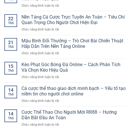
Trực
Hành
Hấp
ở
Chức năng bình luận bị tắt
Tuyến
Trình
Dẫn
Kèo
–
Đại
Thẻ
Nền Tảng Cá Cược Trực Tuyến An Toàn – Tiêu Chí
Không
Dương
22
Phạt
Gian
Quan Trọng Cho Người Chơi Hiện Đại
Đầy
Th5
Trong
Giải
Kịch
ở
Chức năng bình luận bị tắt
Bóng
Trí
Tính
Nền
Đá
Linh
Cho
Tảng
Mậu Binh Đổi Thưởng – Trò Chơi Bài Chiến Thuật
–
Hoạt
21
Người
Cá
Cách
Hấp Dẫn Trên Nền Tảng Online
Cho
Chơi
Th5
Cược
Phân
Người
Việt
ở
Chức năng bình luận bị tắt
Trực
Tích
Chơi
Mậu
Tuyến
Kèo
Hiện
Binh
Kèo Phạt Góc Bóng Đá Online – Cách Phân Tích
An
Phụ
15
Đại
Đổi
Toàn
Và Chọn Kèo Hiệu Quả
Hiệu
Th5
Thưởng
–
Quả
ở
Chức năng bình luận bị tắt
–
Tiêu
Kèo
Trò
Chí
Phạt
Cá cược thể thao giao dịch minh bạch – Yếu tố tạo
Chơi
Quan
14
Góc
Bài
niềm tin cho người chơi online
Trọng
Th5
Bóng
Chiến
Cho
ở
Chức năng bình luận bị tắt
Đá
Thuật
Người
Cá
Online
Hấp
Chơi
cược
Cược Thể Thao Cho Người Mới RR88 – Hướng
–
Dẫn
14
Hiện
thể
Cách
Dẫn Bắt Đầu An Toàn
Trên
Đại
Th5
thao
Phân
Nền
ở
Chức năng bình luận bị tắt
giao
Tích
Tảng
Cược