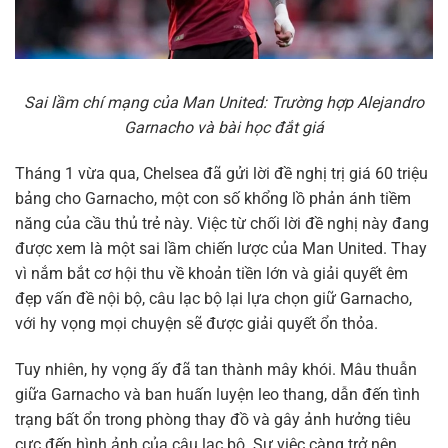
Sai lầm chí mạng của Man United: Trường hợp Alejandro
Garnacho và bài học đắt giá
Tháng 1 vừa qua, Chelsea đã gửi lời đề nghị trị giá 60 triệu
bảng cho Garnacho, một con số khổng lồ phản ánh tiềm
năng của cầu thủ trẻ này. Việc từ chối lời đề nghị này đang
được xem là một sai lầm chiến lược của Man United. Thay
vì nắm bắt cơ hội thu về khoản tiền lớn và giải quyết êm
đẹp vấn đề nội bộ, câu lạc bộ lại lựa chọn giữ Garnacho,
với hy vọng mọi chuyện sẽ được giải quyết ổn thỏa.
Tuy nhiên, hy vọng ấy đã tan thành mây khói. Mâu thuẫn
giữa Garnacho và ban huấn luyện leo thang, dẫn đến tình
trạng bất ổn trong phòng thay đồ và gây ảnh hưởng tiêu
cực đến hình ảnh của câu lạc bộ. Sự việc càng trở nên