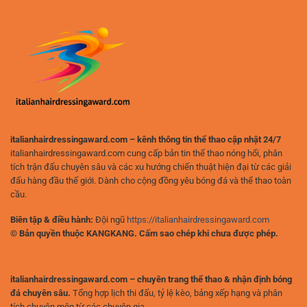
Bóng
Quả
Đá
Và
Đức
An
Và
Toàn
Nhận
Định
Hiệu
Quả
italianhairdressingaward.com – kênh thông tin thể thao cập nhật 24/7
italianhairdressingaward.com cung cấp bản tin thể thao nóng hổi, phân
tích trận đấu chuyên sâu và các xu hướng chiến thuật hiện đại từ các giải
đấu hàng đầu thế giới. Dành cho cộng đồng yêu bóng đá và thể thao toàn
cầu.
Biên tập & điều hành:
Đội ngũ
https://italianhairdressingaward.com
© Bản quyền thuộc KANGKANG. Cấm sao chép khi chưa được phép.
italianhairdressingaward.com – chuyên trang thể thao & nhận định bóng
đá chuyên sâu.
Tổng hợp lịch thi đấu, tỷ lệ kèo, bảng xếp hạng và phân
tích chuyên môn từ các chuyên gia.