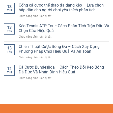
dịch
Và
Online
Thể
Cổng cá cược thể thao đa dạng kèo – Lựa chọn
minh
Chọn
13
Thao
bạch
hấp dẫn cho người chơi yêu thích phân tích
Kèo
Th5
Cho
–
Hiệu
ở
Chức năng bình luận bị tắt
Người
Yếu
Quả
Cổng
Mới
tố
cá
Kèo Tennis ATP Tour: Cách Phân Tích Trận Đấu Và
RR88
tạo
13
cược
–
Chọn Cửa Hiệu Quả
niềm
Th5
thể
Hướng
tin
ở
Chức năng bình luận bị tắt
thao
Dẫn
cho
Kèo
đa
Bắt
người
Tennis
Chiến Thuật Cược Bóng Đá – Cách Xây Dựng
dạng
Đầu
13
chơi
ATP
kèo
Phương Pháp Chơi Hiệu Quả Và An Toàn
An
online
Th5
Tour:
–
Toàn
ở
Chức năng bình luận bị tắt
Cách
Lựa
Chiến
Phân
chọn
Thuật
Cá Cược Bundesliga – Cách Theo Dõi Kèo Bóng
Tích
hấp
12
Cược
Trận
Đá Đức Và Nhận Định Hiệu Quả
dẫn
Th5
Bóng
Đấu
cho
ở
Chức năng bình luận bị tắt
Đá
Và
người
Cá
–
Chọn
chơi
Cược
Cách
Cửa
yêu
Bundesliga
Xây
Hiệu
thích
–
Dựng
Quả
phân
Cách
Phương
tích
Theo
Pháp
Dõi
Chơi
Kèo
Hiệu