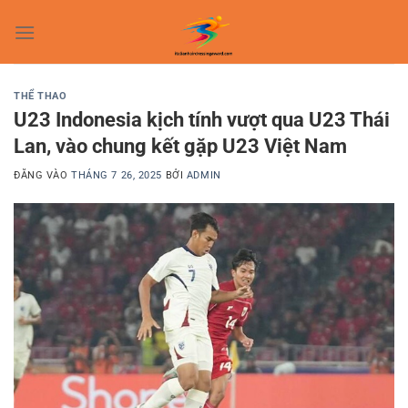
Bỏ
qua
nội
dung
THỂ THAO
U23 Indonesia kịch tính vượt qua U23 Thái
Lan, vào chung kết gặp U23 Việt Nam
ĐĂNG VÀO
THÁNG 7 26, 2025
BỞI
ADMIN