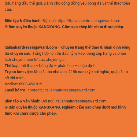
đấu hàng đầu thế giới. Dành cho cộng đồng yêu bóng đá và thể thao toàn
cầu.
Biên tập & điều hành:
Đội ngũ
https://italianhairdressingaward.com
© Bản quyền thuộc KANGKANG. Cấm sao chép khi chưa được phép.
italianhairdressingaward.com – chuyên trang thể thao & nhận định bóng
đá chuyên sâu.
Tổng hợp lịch thi đấu, tỷ lệ kèo, bảng xếp hạng và phân
tích chuyên môn từ các chuyên gia.
Thể loại:
thể thao – bóng đá – phân tích – nhận định
Trụ sở làm việc:
tầng 3, tòa nhà acb, 218b nam kỳ khởi nghĩa, quận 3, tp.
hồ chí minh
Hotline:
0903.456.819
Email hỗ trợ:
contact@italianhairdressingaward.com
Biên tập & vận hành:
Đội ngũ italianhairdressingaward.com
© Bản quyền thuộc KANGKANG. Nghiêm cấm sao chép dưới mọi hình
thức khi chưa được cho phép.