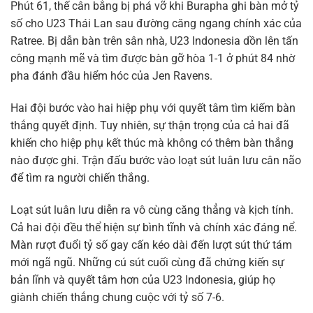
Phút 61, thế cân bằng bị phá vỡ khi Burapha ghi bàn mở tỷ
số cho U23 Thái Lan sau đường căng ngang chính xác của
Ratree. Bị dẫn bàn trên sân nhà, U23 Indonesia dồn lên tấn
công mạnh mẽ và tìm được bàn gỡ hòa 1-1 ở phút 84 nhờ
pha đánh đầu hiểm hóc của Jen Ravens.
Hai đội bước vào hai hiệp phụ với quyết tâm tìm kiếm bàn
thắng quyết định. Tuy nhiên, sự thận trọng của cả hai đã
khiến cho hiệp phụ kết thúc mà không có thêm bàn thắng
nào được ghi. Trận đấu bước vào loạt sút luân lưu cân não
để tìm ra người chiến thắng.
Loạt sút luân lưu diễn ra vô cùng căng thẳng và kịch tính.
Cả hai đội đều thể hiện sự bình tĩnh và chính xác đáng nể.
Màn rượt đuổi tỷ số gay cấn kéo dài đến lượt sút thứ tám
mới ngã ngũ. Những cú sút cuối cùng đã chứng kiến sự
bản lĩnh và quyết tâm hơn của U23 Indonesia, giúp họ
giành chiến thắng chung cuộc với tỷ số 7-6.