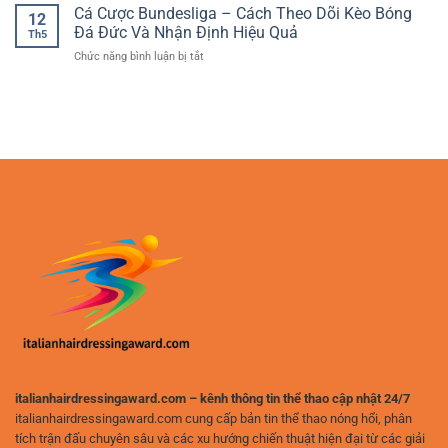
Thuật
Cá Cược Bundesliga – Cách Theo Dõi Kèo Bóng
Tích
hấp
12
Cược
Trận
Đá Đức Và Nhận Định Hiệu Quả
dẫn
Th5
Bóng
Đấu
cho
ở
Chức năng bình luận bị tắt
Đá
Và
người
Cá
–
Chọn
chơi
Cược
Cách
Cửa
yêu
Bundesliga
Xây
Hiệu
thích
–
Dựng
Quả
phân
Cách
Phương
tích
Theo
Pháp
Dõi
Chơi
Kèo
Hiệu
Bóng
Quả
Đá
Và
Đức
An
Và
Toàn
Nhận
Định
Hiệu
Quả
italianhairdressingaward.com – kênh thông tin thể thao cập nhật 24/7
italianhairdressingaward.com cung cấp bản tin thể thao nóng hổi, phân
tích trận đấu chuyên sâu và các xu hướng chiến thuật hiện đại từ các giải