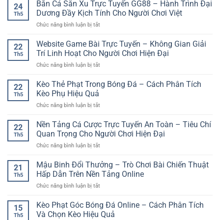
Cược
Bắn Cá Săn Xu Trực Tuyến GG88 – Hành Trình Đại
đơn
Đấu
24
Giải
giản
Dương Đầy Kịch Tính Cho Người Chơi Việt
Và
Th5
Ngoại
–
Trải
ở
Chức năng bình luận bị tắt
Hạng
Cách
Nghiệm
Bắn
Anh:
bắt
Giải
Cá
Website Game Bài Trực Tuyến – Không Gian Giải
Kinh
đầu
22
Trí
Săn
Nghiệm
Trí Linh Hoạt Cho Người Chơi Hiện Đại
nhanh
Linh
Th5
Xu
Phân
cho
Hoạt
ở
Chức năng bình luận bị tắt
Trực
Tích
người
Website
Tuyến
Kèo
mới
Game
Kèo Thẻ Phạt Trong Bóng Đá – Cách Phân Tích
GG88
Bóng
22
Bài
–
Kèo Phụ Hiệu Quả
Đá
Th5
Trực
Hành
Hấp
ở
Chức năng bình luận bị tắt
Tuyến
Trình
Dẫn
Kèo
–
Đại
Thẻ
Nền Tảng Cá Cược Trực Tuyến An Toàn – Tiêu Chí
Không
Dương
22
Phạt
Gian
Quan Trọng Cho Người Chơi Hiện Đại
Đầy
Th5
Trong
Giải
Kịch
ở
Chức năng bình luận bị tắt
Bóng
Trí
Tính
Nền
Đá
Linh
Cho
Tảng
Mậu Binh Đổi Thưởng – Trò Chơi Bài Chiến Thuật
–
Hoạt
21
Người
Cá
Cách
Hấp Dẫn Trên Nền Tảng Online
Cho
Chơi
Th5
Cược
Phân
Người
Việt
ở
Chức năng bình luận bị tắt
Trực
Tích
Chơi
Mậu
Tuyến
Kèo
Hiện
Binh
Kèo Phạt Góc Bóng Đá Online – Cách Phân Tích
An
Phụ
15
Đại
Đổi
Toàn
Và Chọn Kèo Hiệu Quả
Hiệu
Th5
Thưởng