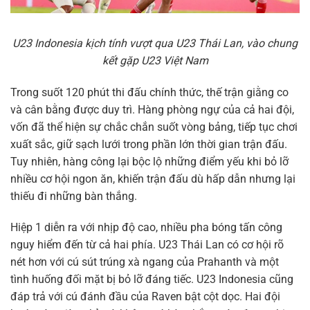
U23 Indonesia kịch tính vượt qua U23 Thái Lan, vào chung
kết gặp U23 Việt Nam
Trong suốt 120 phút thi đấu chính thức, thế trận giằng co
và cân bằng được duy trì. Hàng phòng ngự của cả hai đội,
vốn đã thể hiện sự chắc chắn suốt vòng bảng, tiếp tục chơi
xuất sắc, giữ sạch lưới trong phần lớn thời gian trận đấu.
Tuy nhiên, hàng công lại bộc lộ những điểm yếu khi bỏ lỡ
nhiều cơ hội ngon ăn, khiến trận đấu dù hấp dẫn nhưng lại
thiếu đi những bàn thắng.
Hiệp 1 diễn ra với nhịp độ cao, nhiều pha bóng tấn công
nguy hiểm đến từ cả hai phía. U23 Thái Lan có cơ hội rõ
nét hơn với cú sút trúng xà ngang của Prahanth và một
tình huống đối mặt bị bỏ lỡ đáng tiếc. U23 Indonesia cũng
đáp trả với cú đánh đầu của Raven bật cột dọc. Hai đội