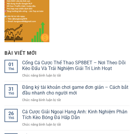
BÀI VIẾT MỚI
Cổng Cá Cược Thể Thao SP8BET – Nơi Theo Dõi
01
Kèo Đấu Và Trải Nghiệm Giải Trí Linh Hoạt
Th6
ở
Chức năng bình luận bị tắt
Cổng
Cá
Đăng ký tài khoản chơi game đơn giản – Cách bắt
31
Cược
đầu nhanh cho người mới
Th5
Thể
ở
Chức năng bình luận bị tắt
Thao
Đăng
SP8BET
ký
Cá Cược Giải Ngoại Hạng Anh: Kinh Nghiệm Phân
–
26
tài
Nơi
Tích Kèo Bóng Đá Hấp Dẫn
Th5
khoản
Theo
ở
Chức năng bình luận bị tắt
chơi
Dõi
Cá
game
Kèo