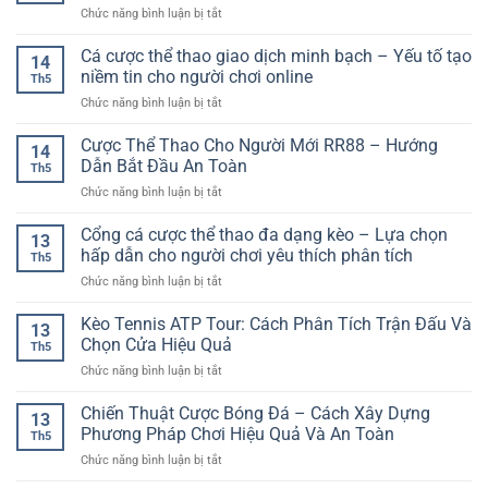
–
Quả
ở
Chức năng bình luận bị tắt
–
Tiêu
Kèo
Trò
Chí
Phạt
Cá cược thể thao giao dịch minh bạch – Yếu tố tạo
Chơi
Quan
14
Góc
Bài
niềm tin cho người chơi online
Trọng
Th5
Bóng
Chiến
Cho
ở
Chức năng bình luận bị tắt
Đá
Thuật
Người
Cá
Online
Hấp
Chơi
cược
Cược Thể Thao Cho Người Mới RR88 – Hướng
–
Dẫn
14
Hiện
thể
Cách
Dẫn Bắt Đầu An Toàn
Trên
Đại
Th5
thao
Phân
Nền
ở
Chức năng bình luận bị tắt
giao
Tích
Tảng
Cược
dịch
Và
Online
Thể
Cổng cá cược thể thao đa dạng kèo – Lựa chọn
minh
Chọn
13
Thao
bạch
hấp dẫn cho người chơi yêu thích phân tích
Kèo
Th5
Cho
–
Hiệu
ở
Chức năng bình luận bị tắt
Người
Yếu
Quả
Cổng
Mới
tố
cá
Kèo Tennis ATP Tour: Cách Phân Tích Trận Đấu Và
RR88
tạo
13
cược
–
Chọn Cửa Hiệu Quả
niềm
Th5
thể
Hướng
tin
ở
Chức năng bình luận bị tắt
thao
Dẫn
cho
Kèo
đa
Bắt
người
Tennis
Chiến Thuật Cược Bóng Đá – Cách Xây Dựng
dạng
Đầu
13
chơi
ATP
kèo
Phương Pháp Chơi Hiệu Quả Và An Toàn
An
online
Th5
Tour:
–
Toàn
ở
Chức năng bình luận bị tắt
Cách
Lựa
Chiến
Phân
chọn